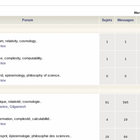
Mar
Forum
Sujets
Messages
m, relativity, cosmology..
1
1
ntox
, complexity, computability..
1
1
ntox
nd, epistemology, philosophy of science..
0
0
ntox
que, relativité, cosmologie..
61
595
antox
,
Gilgamesh
ormation, complexité, calculabilité..
4
19
ntox
esprit, épistemologie, philosophie des sciences..
16
94