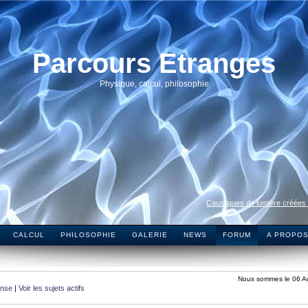
Parcours Etranges
Physique, calcul, philosophie
Caustiques de lumière créées
CALCUL
PHILOSOPHIE
GALERIE
NEWS
FORUM
A PROPO
Nous sommes le 06 A
onse
|
Voir les sujets actifs