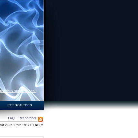
 par deux surfaces d’eau
S
RESSOURCES
FAQ
Rechercher
oût 2026 17:06 UTC + 1 heure