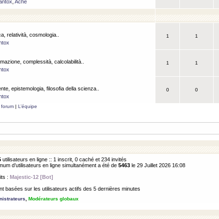
antox
,
Ache
a, relatività, cosmologia..
1
1
ntox
rmazione, complessità, calcolabilità..
1
1
ntox
ente, epistemologia, filosofia della scienza..
0
0
ntox
 forum
|
L’équipe
5
utilisateurs en ligne :: 1 inscrit, 0 caché et 234 invités
m d’utilisateurs en ligne simultanément a été de
5463
le 29 Juillet 2026 16:08
its :
Majestic-12 [Bot]
 basées sur les utilisateurs actifs des 5 dernières minutes
istrateurs
,
Modérateurs globaux