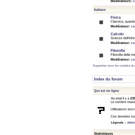
Modérateurs:
x
Italiano
Fisica
Classica, quantic
Modérateur:
xa
Calcolo
Scienze dell'info
Modérateur:
xa
Filosofia
Filosofia della m
Modérateur:
xa
Supprimer tous les cookies du
Index du forum
Qui est en ligne
Au total il y a
23
Le nombre maximu
Utilisateurs inscr
Ces données sont
Légende ::
Admin
Statistiques