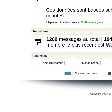
Ces données sont basées sur l
minutes
Légende ::
Administrateurs
,
Modérateurs globaux
Statistiques
1260
messages au total |
10
membre le plus récent est
W
Connexion
Nom d’utilisateur:
Mot de passe:
Nouveaux messages
Copyright 2006-200