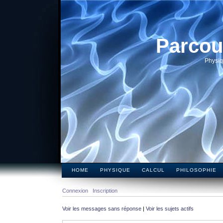
Parcou
Physiq
HOME
PHYSIQUE
CALCUL
PHILOSOPHIE
Connexion
Inscription
Voir les messages sans réponse
|
Voir les sujets actifs