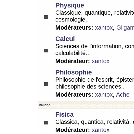
Physique
Classique, quantique, relativit
cosmologie..
Modérateurs:
xantox
,
Gilga
Calcul
Sciences de l'information, co
calculabilité..
Modérateur:
xantox
Philosophie
Philosophie de l'esprit, épist
philosophie des sciences..
Modérateurs:
xantox
,
Ache
Italiano
Fisica
Classica, quantica, relatività,
Modérateur:
xantox