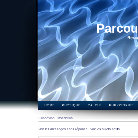
Parcou
Physiq
HOME
PHYSIQUE
CALCUL
PHILOSOPHIE
Connexion
Inscription
Voir les messages sans réponse
|
Voir les sujets actifs