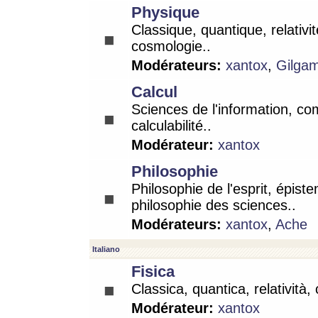
Physique
Classique, quantique, relativit
cosmologie..
Modérateurs:
xantox
,
Gilga
Calcul
Sciences de l'information, co
calculabilité..
Modérateur:
xantox
Philosophie
Philosophie de l'esprit, épist
philosophie des sciences..
Modérateurs:
xantox
,
Ache
Italiano
Fisica
Classica, quantica, relatività,
Modérateur:
xantox