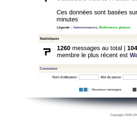
Ces données sont basées sur l
minutes
Légende ::
Administrateurs
,
Modérateurs globaux
Statistiques
1260
messages au total |
10
membre le plus récent est
W
Connexion
Nom d’utilisateur:
Mot de passe:
Nouveaux messages
Copyright 2006-200