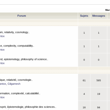
Mar
Forum
Sujets
Messages
m, relativity, cosmology..
1
1
ntox
, complexity, computability..
1
1
ntox
nd, epistemology, philosophy of science..
0
0
ntox
que, relativité, cosmologie..
61
595
antox
,
Gilgamesh
ormation, complexité, calculabilité..
4
19
ntox
esprit, épistemologie, philosophie des sciences..
16
94