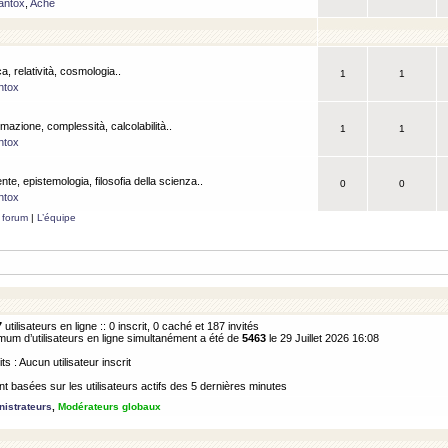
antox
,
Ache
a, relatività, cosmologia..
1
1
ntox
rmazione, complessità, calcolabilità..
1
1
ntox
ente, epistemologia, filosofia della scienza..
0
0
ntox
 forum
|
L’équipe
7
utilisateurs en ligne :: 0 inscrit, 0 caché et 187 invités
m d’utilisateurs en ligne simultanément a été de
5463
le 29 Juillet 2026 16:08
its : Aucun utilisateur inscrit
 basées sur les utilisateurs actifs des 5 dernières minutes
istrateurs
,
Modérateurs globaux