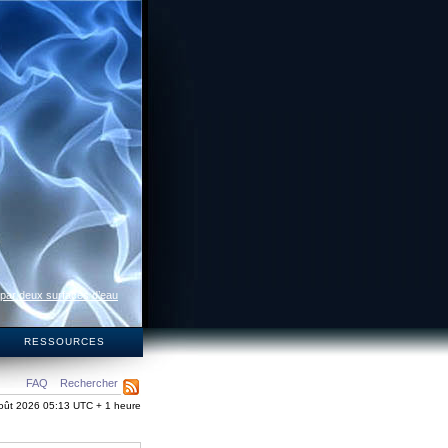
 par deux surfaces d’eau
S
RESSOURCES
FAQ
Rechercher
oût 2026 05:13 UTC + 1 heure