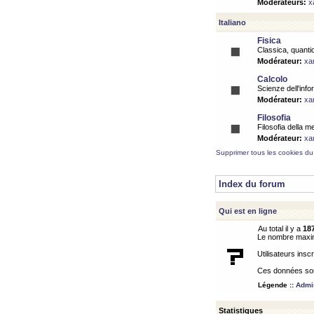
Modérateurs:
x
Italiano
Fisica
Classica, quantic
Modérateur:
xa
Calcolo
Scienze dell'info
Modérateur:
xa
Filosofia
Filosofia della m
Modérateur:
xa
Supprimer tous les cookies du
Index du forum
Qui est en ligne
Au total il y a
18
Le nombre maximu
Utilisateurs inscr
Ces données sont
Légende ::
Admin
Statistiques