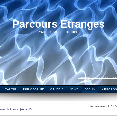
Parcours Etranges
Physique, calcul, philosophie
Caustiques de lumière créées
CALCUL
PHILOSOPHIE
GALERIE
NEWS
FORUM
A PROPO
Nous sommes le 10 A
onse
|
Voir les sujets actifs