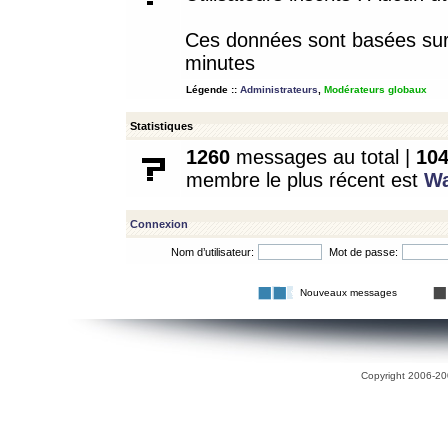
Ces données sont basées sur l
minutes
Légende ::
Administrateurs
,
Modérateurs globaux
Statistiques
1260
messages au total |
10
membre le plus récent est
W
Connexion
Nom d’utilisateur:
Mot de passe:
Nouveaux messages
Copyright 2006-200