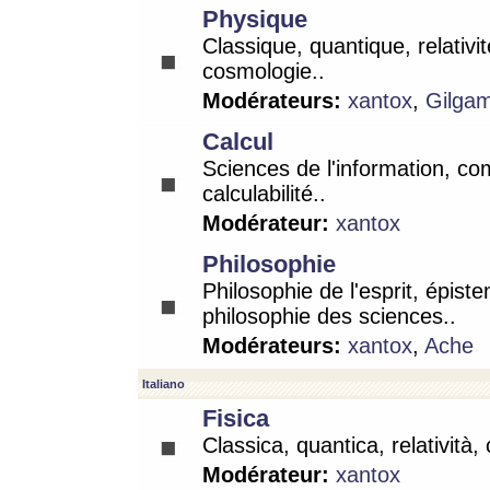
Physique
Classique, quantique, relativit
cosmologie..
Modérateurs:
xantox
,
Gilga
Calcul
Sciences de l'information, co
calculabilité..
Modérateur:
xantox
Philosophie
Philosophie de l'esprit, épist
philosophie des sciences..
Modérateurs:
xantox
,
Ache
Italiano
Fisica
Classica, quantica, relatività,
Modérateur:
xantox