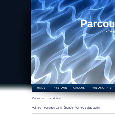
Parcou
Physiq
HOME
PHYSIQUE
CALCUL
PHILOSOPHIE
Connexion
Inscription
Voir les messages sans réponse
|
Voir les sujets actifs