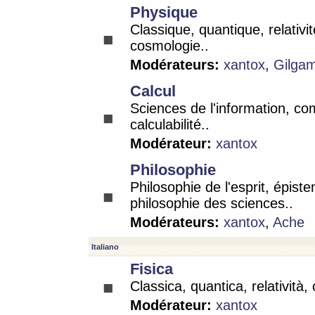
Physique
Classique, quantique, relativit
cosmologie..
Modérateurs:
xantox
,
Gilga
Calcul
Sciences de l'information, co
calculabilité..
Modérateur:
xantox
Philosophie
Philosophie de l'esprit, épist
philosophie des sciences..
Modérateurs:
xantox
,
Ache
Italiano
Fisica
Classica, quantica, relatività,
Modérateur:
xantox