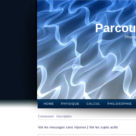
Parcou
Physiq
HOME
PHYSIQUE
CALCUL
PHILOSOPHIE
Connexion
Inscription
Voir les messages sans réponse
|
Voir les sujets actifs