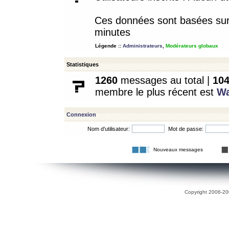
Ces données sont basées sur l
minutes
Légende ::
Administrateurs
,
Modérateurs globaux
Statistiques
1260
messages au total |
10
membre le plus récent est
W
Connexion
Nom d’utilisateur:
Mot de passe:
Nouveaux messages
Copyright 2006-200