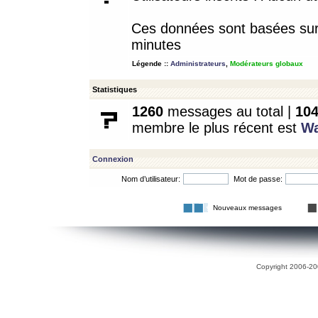
Ces données sont basées sur l
minutes
Légende ::
Administrateurs
,
Modérateurs globaux
Statistiques
1260
messages au total |
10
membre le plus récent est
W
Connexion
Nom d’utilisateur:
Mot de passe:
Nouveaux messages
Copyright 2006-200