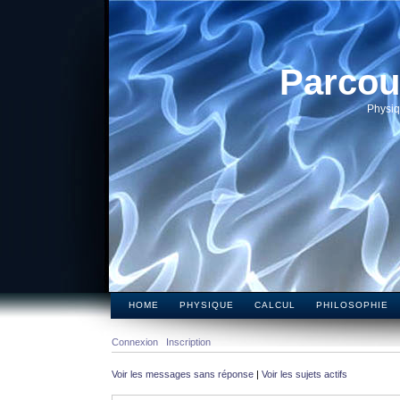
Parcou
Physiq
HOME
PHYSIQUE
CALCUL
PHILOSOPHIE
Connexion
Inscription
Voir les messages sans réponse
|
Voir les sujets actifs