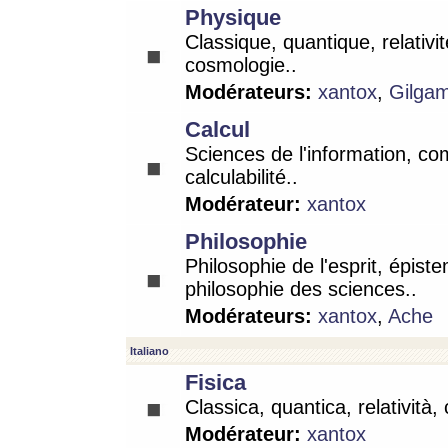
Physique
Classique, quantique, relativit
cosmologie..
Modérateurs:
xantox
,
Gilga
Calcul
Sciences de l'information, co
calculabilité..
Modérateur:
xantox
Philosophie
Philosophie de l'esprit, épist
philosophie des sciences..
Modérateurs:
xantox
,
Ache
Italiano
Fisica
Classica, quantica, relatività,
Modérateur:
xantox