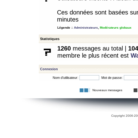
Ces données sont basées sur l
minutes
Légende ::
Administrateurs
,
Modérateurs globaux
Statistiques
1260
messages au total |
10
membre le plus récent est
W
Connexion
Nom d’utilisateur:
Mot de passe:
Nouveaux messages
Copyright 2006-200