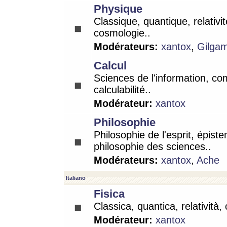
Physique
Classique, quantique, relativit
cosmologie..
Modérateurs:
xantox
,
Gilga
Calcul
Sciences de l'information, co
calculabilité..
Modérateur:
xantox
Philosophie
Philosophie de l'esprit, épist
philosophie des sciences..
Modérateurs:
xantox
,
Ache
Italiano
Fisica
Classica, quantica, relatività,
Modérateur:
xantox