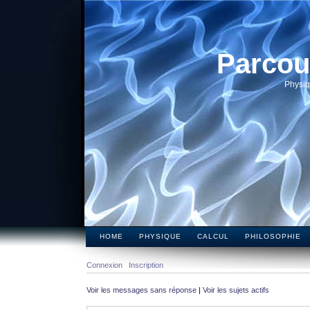
Parcou
Physiq
HOME
PHYSIQUE
CALCUL
PHILOSOPHIE
Connexion
Inscription
Voir les messages sans réponse
|
Voir les sujets actifs