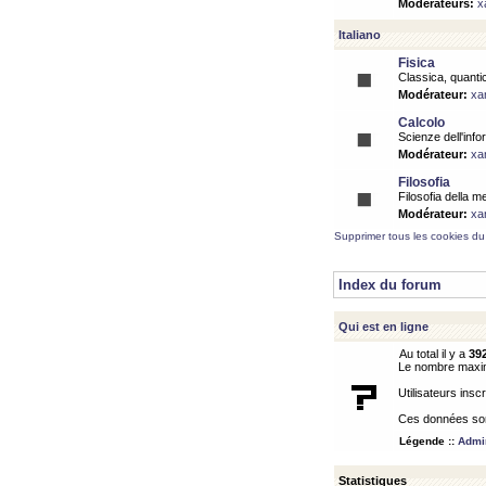
Modérateurs:
x
Italiano
Fisica
Classica, quantic
Modérateur:
xa
Calcolo
Scienze dell'info
Modérateur:
xa
Filosofia
Filosofia della m
Modérateur:
xa
Supprimer tous les cookies du
Index du forum
Qui est en ligne
Au total il y a
39
Le nombre maximu
Utilisateurs inscr
Ces données sont
Légende ::
Admin
Statistiques