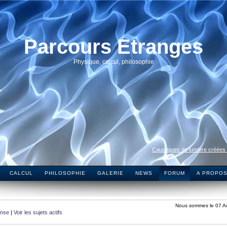
Parcours Etranges
Physique, calcul, philosophie
Caustiques de lumière créées
CALCUL
PHILOSOPHIE
GALERIE
NEWS
FORUM
A PROPO
Nous sommes le 07 A
onse
|
Voir les sujets actifs