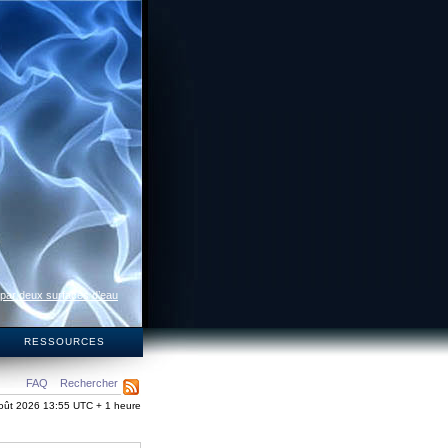
 par deux surfaces d’eau
S
RESSOURCES
FAQ
Rechercher
oût 2026 13:55 UTC + 1 heure