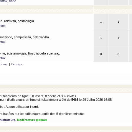
antox
,
Ache
a, relatività, cosmologia..
1
1
ntox
rmazione, complessità, calcolabilità..
1
1
ntox
ente, epistemologia, filosofia della scienza..
0
0
ntox
 forum
|
L’équipe
2
utilisateurs en ligne :: 0 inscrit, 0 caché et 392 invités
m d’utilisateurs en ligne simultanément a été de
5463
le 29 Juillet 2026 16:08
its : Aucun utilisateur inscrit
 basées sur les utilisateurs actifs des 5 dernières minutes
istrateurs
,
Modérateurs globaux