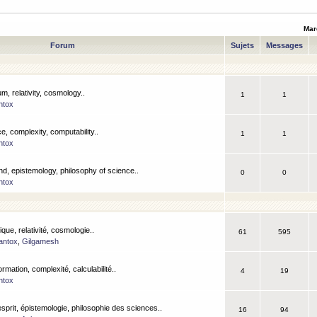
Mar
Forum
Sujets
Messages
m, relativity, cosmology..
1
1
ntox
, complexity, computability..
1
1
ntox
nd, epistemology, philosophy of science..
0
0
ntox
que, relativité, cosmologie..
61
595
antox
,
Gilgamesh
ormation, complexité, calculabilité..
4
19
ntox
esprit, épistemologie, philosophie des sciences..
16
94