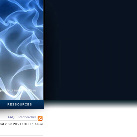
 par deux surfaces d’eau
S
RESSOURCES
FAQ
Rechercher
oût 2026 20:21 UTC + 1 heure