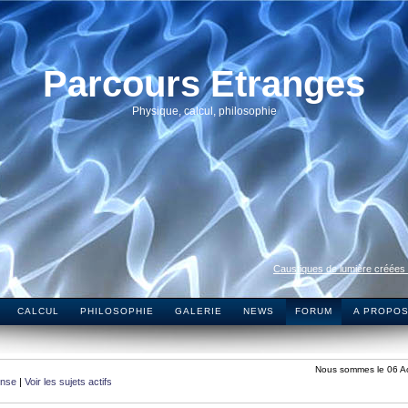
Parcours Etranges
Physique, calcul, philosophie
Caustiques de lumière créées
CALCUL
PHILOSOPHIE
GALERIE
NEWS
FORUM
A PROPO
Nous sommes le 06 A
onse
|
Voir les sujets actifs