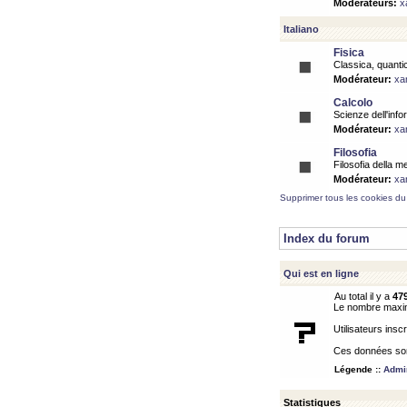
Modérateurs:
x
Italiano
Fisica
Classica, quantic
Modérateur:
xa
Calcolo
Scienze dell'info
Modérateur:
xa
Filosofia
Filosofia della m
Modérateur:
xa
Supprimer tous les cookies du
Index du forum
Qui est en ligne
Au total il y a
47
Le nombre maximu
Utilisateurs inscr
Ces données sont
Légende ::
Admin
Statistiques