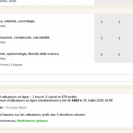
antox
,
Ache
a, relatività, cosmologia..
1
1
ntox
rmazione, complessità, calcolabilità..
1
1
ntox
ente, epistemologia, filosofia della scienza..
0
0
ntox
 forum
|
L’équipe
9
utilisateurs en ligne :: 1 inscrit, 0 caché et 478 invités
m d’utilisateurs en ligne simultanément a été de
5463
le 29 Juillet 2026 16:08
its :
Google [Bot]
 basées sur les utilisateurs actifs des 5 dernières minutes
istrateurs
,
Modérateurs globaux