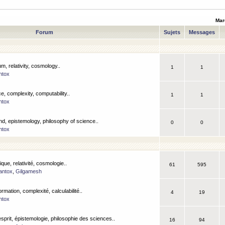
Mar
Forum
Sujets
Messages
m, relativity, cosmology..
1
1
ntox
, complexity, computability..
1
1
ntox
nd, epistemology, philosophy of science..
0
0
ntox
que, relativité, cosmologie..
61
595
antox
,
Gilgamesh
ormation, complexité, calculabilité..
4
19
ntox
esprit, épistemologie, philosophie des sciences..
16
94