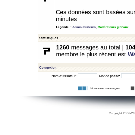
Ces données sont basées sur l
minutes
Légende ::
Administrateurs
,
Modérateurs globaux
Statistiques
1260
messages au total |
10
membre le plus récent est
W
Connexion
Nom d’utilisateur:
Mot de passe:
Nouveaux messages
Copyright 2006-200