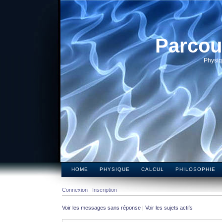
Parcou
Physiq
HOME
PHYSIQUE
CALCUL
PHILOSOPHIE
Connexion
Inscription
Voir les messages sans réponse
|
Voir les sujets actifs