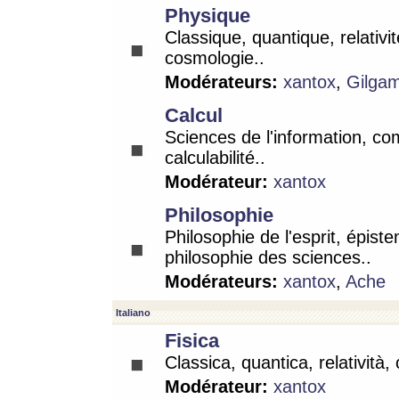
Physique
Classique, quantique, relativit
cosmologie..
Modérateurs:
xantox
,
Gilga
Calcul
Sciences de l'information, co
calculabilité..
Modérateur:
xantox
Philosophie
Philosophie de l'esprit, épist
philosophie des sciences..
Modérateurs:
xantox
,
Ache
Italiano
Fisica
Classica, quantica, relatività,
Modérateur:
xantox