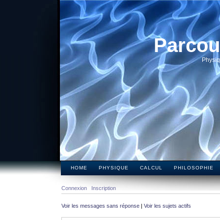
Parcou
Physiq
HOME
PHYSIQUE
CALCUL
PHILOSOPHIE
Connexion
Inscription
Voir les messages sans réponse
|
Voir les sujets actifs