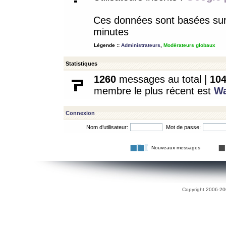
Ces données sont basées sur l
minutes
Légende ::
Administrateurs
,
Modérateurs globaux
Statistiques
1260
messages au total |
10
membre le plus récent est
W
Connexion
Nom d’utilisateur:
Mot de passe:
Nouveaux messages
Copyright 2006-200