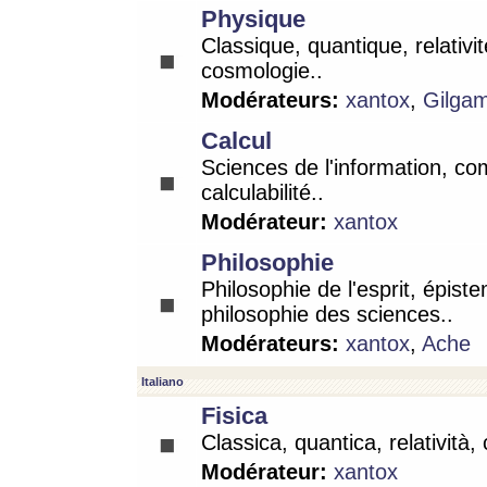
Physique
Classique, quantique, relativit
cosmologie..
Modérateurs:
xantox
,
Gilga
Calcul
Sciences de l'information, co
calculabilité..
Modérateur:
xantox
Philosophie
Philosophie de l'esprit, épist
philosophie des sciences..
Modérateurs:
xantox
,
Ache
Italiano
Fisica
Classica, quantica, relatività,
Modérateur:
xantox