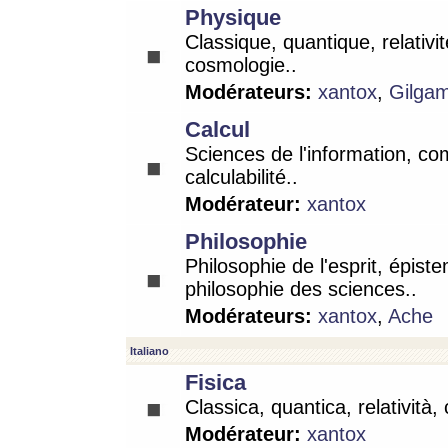
Physique
Classique, quantique, relativit
cosmologie..
Modérateurs:
xantox
,
Gilga
Calcul
Sciences de l'information, co
calculabilité..
Modérateur:
xantox
Philosophie
Philosophie de l'esprit, épist
philosophie des sciences..
Modérateurs:
xantox
,
Ache
Italiano
Fisica
Classica, quantica, relatività,
Modérateur:
xantox