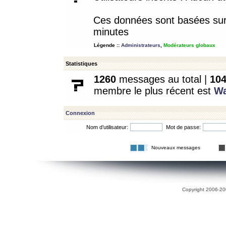
Ces données sont basées sur l
minutes
Légende ::
Administrateurs
,
Modérateurs globaux
Statistiques
1260
messages au total |
10
membre le plus récent est
W
Connexion
Nom d’utilisateur:
Mot de passe:
Nouveaux messages
Copyright 2006-200