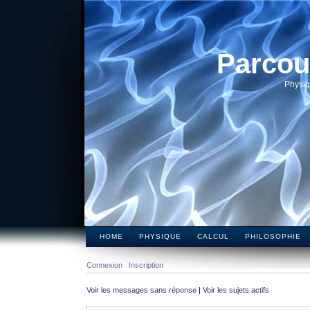
Parcou
Physiq
HOME
PHYSIQUE
CALCUL
PHILOSOPHIE
Connexion
Inscription
Voir les messages sans réponse
|
Voir les sujets actifs