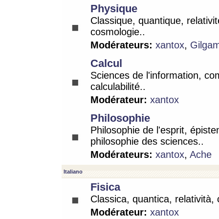
Physique
Classique, quantique, relativit
cosmologie..
Modérateurs:
xantox
,
Gilga
Calcul
Sciences de l'information, co
calculabilité..
Modérateur:
xantox
Philosophie
Philosophie de l'esprit, épist
philosophie des sciences..
Modérateurs:
xantox
,
Ache
Italiano
Fisica
Classica, quantica, relatività,
Modérateur:
xantox