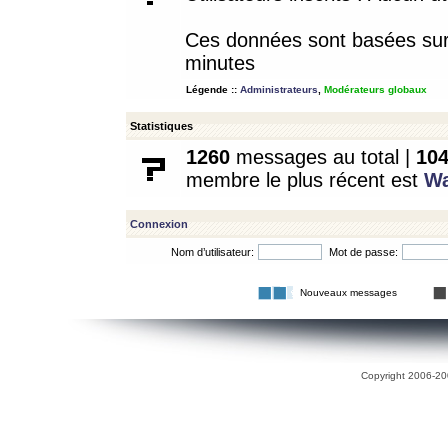
Ces données sont basées sur l
minutes
Légende ::
Administrateurs
,
Modérateurs globaux
Statistiques
1260
messages au total |
10
membre le plus récent est
W
Connexion
Nom d’utilisateur:
Mot de passe:
Nouveaux messages
Copyright 2006-200