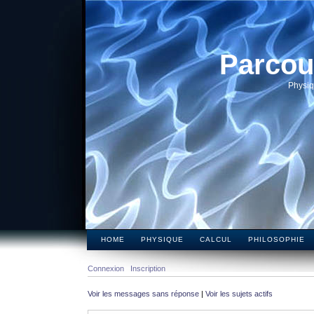
Parcou
Physiq
HOME
PHYSIQUE
CALCUL
PHILOSOPHIE
Connexion
Inscription
Voir les messages sans réponse
|
Voir les sujets actifs