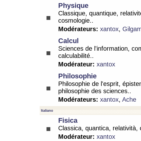
Physique
Classique, quantique, relativit
cosmologie..
Modérateurs:
xantox
,
Gilga
Calcul
Sciences de l'information, co
calculabilité..
Modérateur:
xantox
Philosophie
Philosophie de l'esprit, épist
philosophie des sciences..
Modérateurs:
xantox
,
Ache
Italiano
Fisica
Classica, quantica, relatività,
Modérateur:
xantox