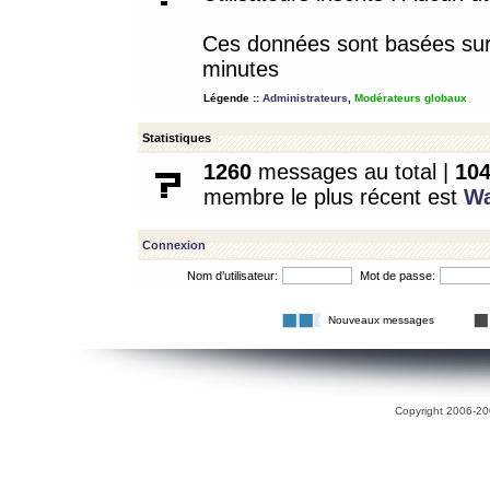
Ces données sont basées sur l
minutes
Légende ::
Administrateurs
,
Modérateurs globaux
Statistiques
1260
messages au total |
10
membre le plus récent est
W
Connexion
Nom d’utilisateur:
Mot de passe:
Nouveaux messages
Copyright 2006-200