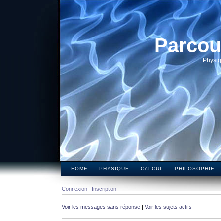
Parcou
Physiq
HOME
PHYSIQUE
CALCUL
PHILOSOPHIE
Connexion
Inscription
Voir les messages sans réponse
|
Voir les sujets actifs