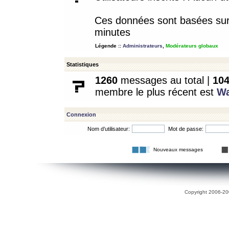
Ces données sont basées sur l
minutes
Légende ::
Administrateurs
,
Modérateurs globaux
Statistiques
1260
messages au total |
10
membre le plus récent est
W
Connexion
Nom d’utilisateur:
Mot de passe:
Nouveaux messages
Copyright 2006-200