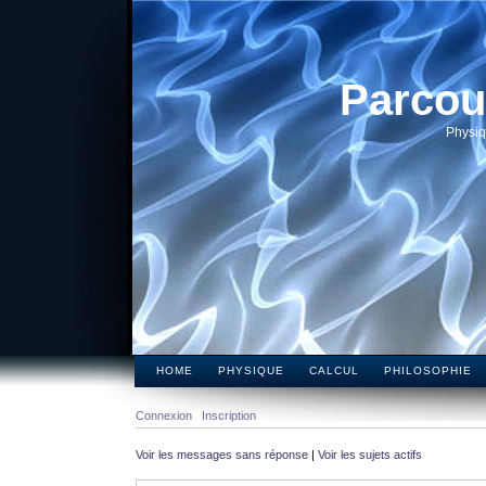
Parcou
Physiq
HOME
PHYSIQUE
CALCUL
PHILOSOPHIE
Connexion
Inscription
Voir les messages sans réponse
|
Voir les sujets actifs