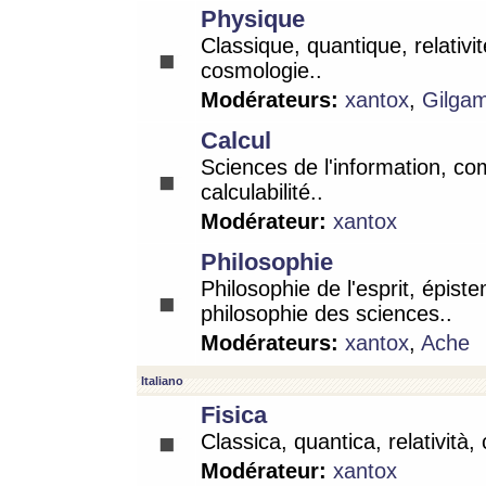
Physique
Classique, quantique, relativit
cosmologie..
Modérateurs:
xantox
,
Gilga
Calcul
Sciences de l'information, co
calculabilité..
Modérateur:
xantox
Philosophie
Philosophie de l'esprit, épist
philosophie des sciences..
Modérateurs:
xantox
,
Ache
Italiano
Fisica
Classica, quantica, relatività,
Modérateur:
xantox