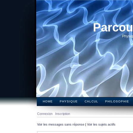
Parcou
Physiq
HOME
PHYSIQUE
CALCUL
PHILOSOPHIE
Connexion
Inscription
Voir les messages sans réponse
|
Voir les sujets actifs