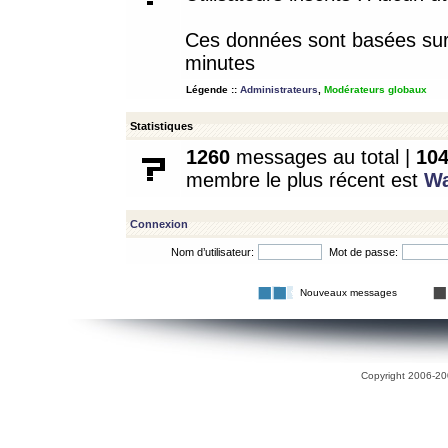
Ces données sont basées sur l
minutes
Légende ::
Administrateurs
,
Modérateurs globaux
Statistiques
1260
messages au total |
10
membre le plus récent est
W
Connexion
Nom d’utilisateur:
Mot de passe:
Nouveaux messages
Copyright 2006-200