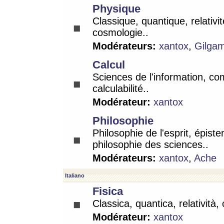
Physique
Classique, quantique, relativit
cosmologie..
Modérateurs:
xantox
,
Gilga
Calcul
Sciences de l'information, co
calculabilité..
Modérateur:
xantox
Philosophie
Philosophie de l'esprit, épist
philosophie des sciences..
Modérateurs:
xantox
,
Ache
Italiano
Fisica
Classica, quantica, relatività,
Modérateur:
xantox