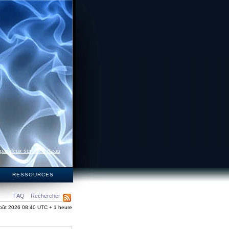
 par deux surfaces d’eau
S
RESSOURCES
FAQ
Rechercher
oût 2026 08:40 UTC + 1 heure