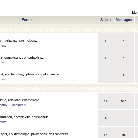
Mar
Forum
Sujets
Messages
m, relativity, cosmology..
1
1
ntox
, complexity, computability..
1
1
ntox
nd, epistemology, philosophy of science..
0
0
ntox
que, relativité, cosmologie..
61
595
antox
,
Gilgamesh
ormation, complexité, calculabilité..
4
19
ntox
esprit, épistemologie, philosophie des sciences..
16
94