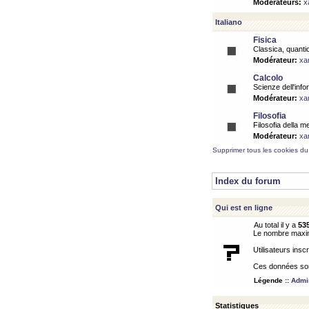
Modérateurs:
x
Italiano
Fisica
Classica, quantic
Modérateur:
xa
Calcolo
Scienze dell'info
Modérateur:
xa
Filosofia
Filosofia della m
Modérateur:
xa
Supprimer tous les cookies du
Index du forum
Qui est en ligne
Au total il y a
53
Le nombre maximu
Utilisateurs inscr
Ces données sont
Légende ::
Admin
Statistiques