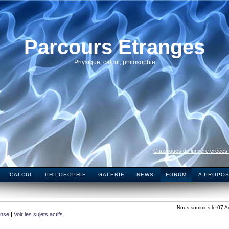
Parcours Etranges
Physique, calcul, philosophie
Caustiques de lumière créées
CALCUL
PHILOSOPHIE
GALERIE
NEWS
FORUM
A PROPO
Nous sommes le 07 A
onse
|
Voir les sujets actifs