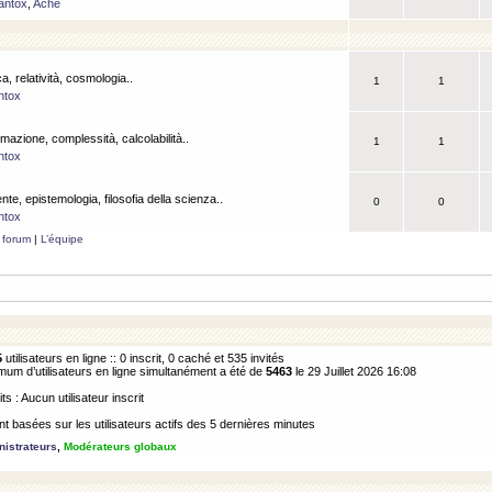
antox
,
Ache
a, relatività, cosmologia..
1
1
ntox
rmazione, complessità, calcolabilità..
1
1
ntox
ente, epistemologia, filosofia della scienza..
0
0
ntox
 forum
|
L’équipe
5
utilisateurs en ligne :: 0 inscrit, 0 caché et 535 invités
m d’utilisateurs en ligne simultanément a été de
5463
le 29 Juillet 2026 16:08
its : Aucun utilisateur inscrit
 basées sur les utilisateurs actifs des 5 dernières minutes
istrateurs
,
Modérateurs globaux