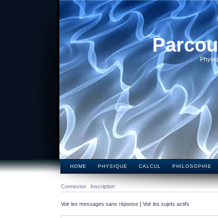
Parcou
Physiq
HOME
PHYSIQUE
CALCUL
PHILOSOPHIE
Connexion
Inscription
Voir les messages sans réponse
|
Voir les sujets actifs