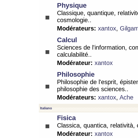
Physique
Classique, quantique, relativit
cosmologie..
Modérateurs:
xantox
,
Gilga
Calcul
Sciences de l'information, co
calculabilité..
Modérateur:
xantox
Philosophie
Philosophie de l'esprit, épist
philosophie des sciences..
Modérateurs:
xantox
,
Ache
Italiano
Fisica
Classica, quantica, relatività,
Modérateur:
xantox