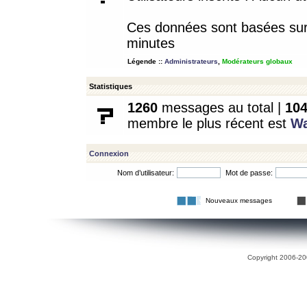
Ces données sont basées sur l
minutes
Légende ::
Administrateurs
,
Modérateurs globaux
Statistiques
1260
messages au total |
10
membre le plus récent est
W
Connexion
Nom d’utilisateur:
Mot de passe:
Nouveaux messages
Copyright 2006-200