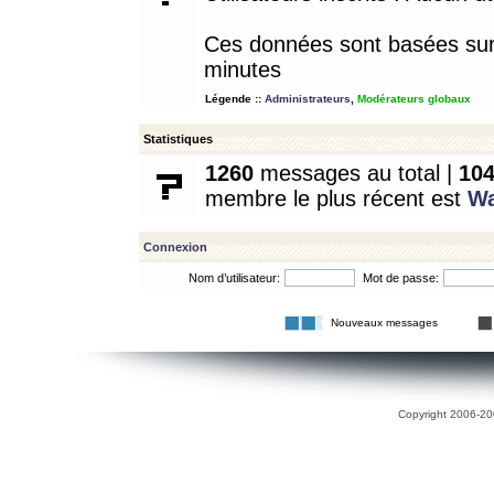
Ces données sont basées sur l
minutes
Légende ::
Administrateurs
,
Modérateurs globaux
Statistiques
1260
messages au total |
10
membre le plus récent est
W
Connexion
Nom d’utilisateur:
Mot de passe:
Nouveaux messages
Copyright 2006-200