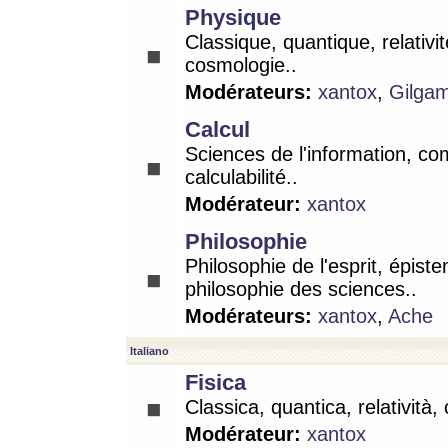
Physique
Classique, quantique, relativit
cosmologie..
Modérateurs:
xantox
,
Gilga
Calcul
Sciences de l'information, co
calculabilité..
Modérateur:
xantox
Philosophie
Philosophie de l'esprit, épist
philosophie des sciences..
Modérateurs:
xantox
,
Ache
Italiano
Fisica
Classica, quantica, relatività,
Modérateur:
xantox