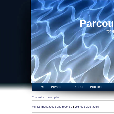
Parcou
Physiq
HOME
PHYSIQUE
CALCUL
PHILOSOPHIE
Connexion
Inscription
Voir les messages sans réponse
|
Voir les sujets actifs