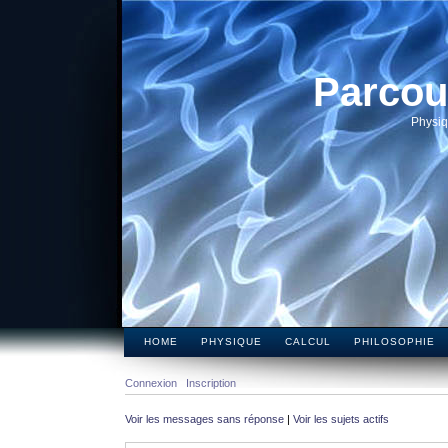
Parcou
Physiq
HOME
PHYSIQUE
CALCUL
PHILOSOPHIE
Connexion
Inscription
Voir les messages sans réponse
|
Voir les sujets actifs