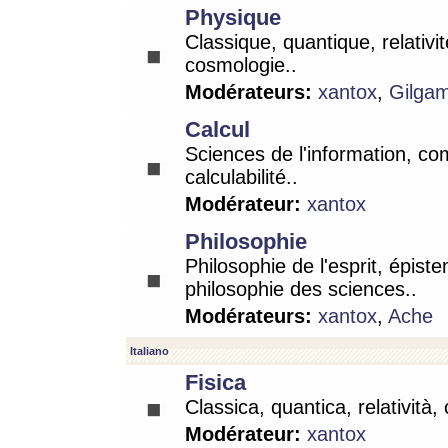
Physique
Classique, quantique, relativit
cosmologie..
Modérateurs:
xantox
,
Gilga
Calcul
Sciences de l'information, co
calculabilité..
Modérateur:
xantox
Philosophie
Philosophie de l'esprit, épist
philosophie des sciences..
Modérateurs:
xantox
,
Ache
Italiano
Fisica
Classica, quantica, relatività,
Modérateur:
xantox