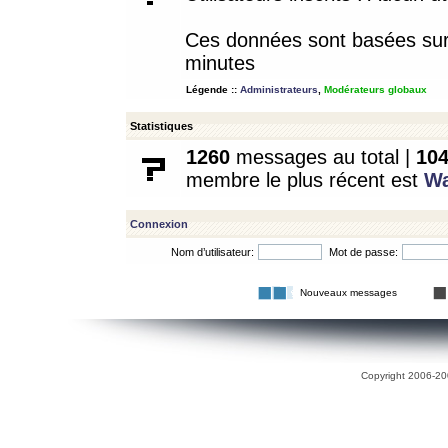
Ces données sont basées sur l
minutes
Légende ::
Administrateurs
,
Modérateurs globaux
Statistiques
1260
messages au total |
10
membre le plus récent est
W
Connexion
Nom d’utilisateur:
Mot de passe:
Nouveaux messages
Copyright 2006-200