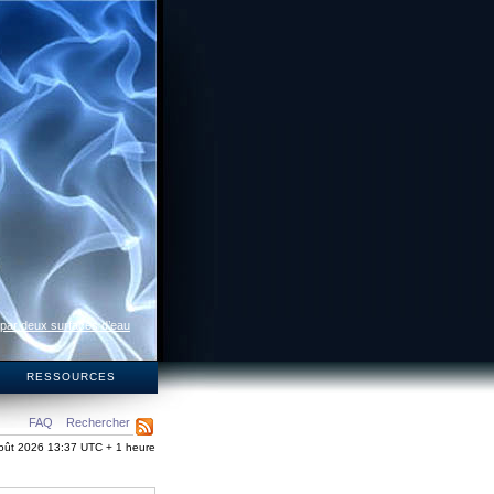
 par deux surfaces d’eau
S
RESSOURCES
FAQ
Rechercher
oût 2026 13:37 UTC + 1 heure