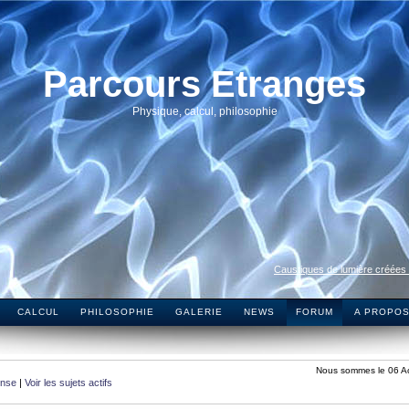
Parcours Etranges
Physique, calcul, philosophie
Caustiques de lumière créées
CALCUL
PHILOSOPHIE
GALERIE
NEWS
FORUM
A PROPO
Nous sommes le 06 A
onse
|
Voir les sujets actifs