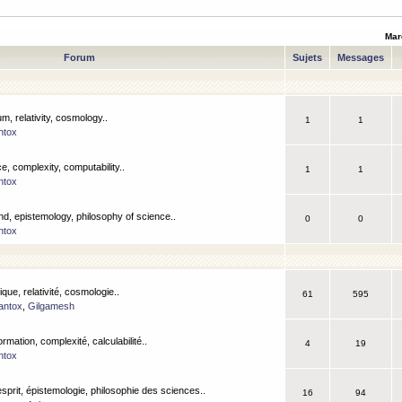
Mar
Forum
Sujets
Messages
m, relativity, cosmology..
1
1
ntox
, complexity, computability..
1
1
ntox
nd, epistemology, philosophy of science..
0
0
ntox
que, relativité, cosmologie..
61
595
antox
,
Gilgamesh
ormation, complexité, calculabilité..
4
19
ntox
esprit, épistemologie, philosophie des sciences..
16
94