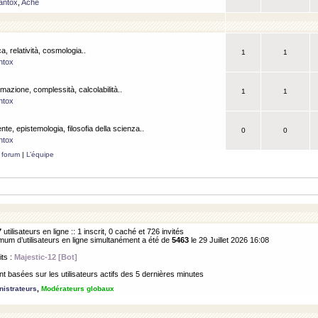
antox
,
Ache
a, relatività, cosmologia..
1
1
ntox
rmazione, complessità, calcolabilità..
1
1
ntox
ente, epistemologia, filosofia della scienza..
0
0
ntox
 forum
|
L’équipe
7
utilisateurs en ligne :: 1 inscrit, 0 caché et 726 invités
m d’utilisateurs en ligne simultanément a été de
5463
le 29 Juillet 2026 16:08
its :
Majestic-12 [Bot]
 basées sur les utilisateurs actifs des 5 dernières minutes
istrateurs
,
Modérateurs globaux