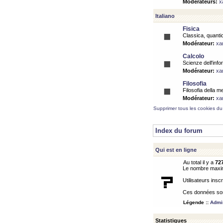
Modérateurs:
x
Italiano
Fisica
Classica, quantic
Modérateur:
xa
Calcolo
Scienze dell'info
Modérateur:
xa
Filosofia
Filosofia della m
Modérateur:
xa
Supprimer tous les cookies du
Index du forum
Qui est en ligne
Au total il y a
72
Le nombre maximu
Utilisateurs inscr
Ces données sont
Légende ::
Admin
Statistiques