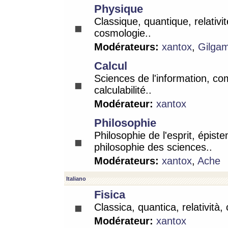
Physique
Classique, quantique, relativit
cosmologie..
Modérateurs:
xantox
,
Gilga
Calcul
Sciences de l'information, co
calculabilité..
Modérateur:
xantox
Philosophie
Philosophie de l'esprit, épist
philosophie des sciences..
Modérateurs:
xantox
,
Ache
Italiano
Fisica
Classica, quantica, relatività,
Modérateur:
xantox