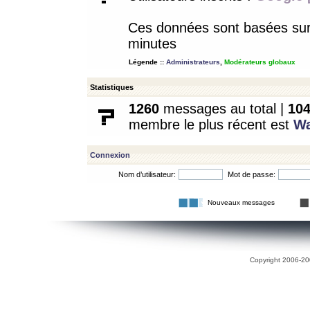
Ces données sont basées sur l
minutes
Légende ::
Administrateurs
,
Modérateurs globaux
Statistiques
1260
messages au total |
10
membre le plus récent est
W
Connexion
Nom d’utilisateur:
Mot de passe:
Nouveaux messages
Copyright 2006-200