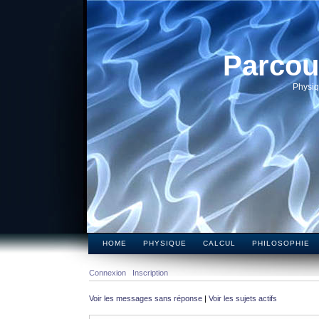
Parcou
Physiq
HOME
PHYSIQUE
CALCUL
PHILOSOPHIE
Connexion
Inscription
Voir les messages sans réponse
|
Voir les sujets actifs