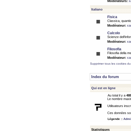
Modérateurs:
x
Italiano
Fisica
Classica, quantic
Modérateur:
xa
Calcolo
Scienze dell'info
Modérateur:
xa
Filosofia
Filosofia della m
Modérateur:
xa
Supprimer tous les cookies du
Index du forum
Qui est en ligne
Au total il y a
48
Le nombre maximu
Utilisateurs inscr
Ces données sont
Légende ::
Admin
Statistiques