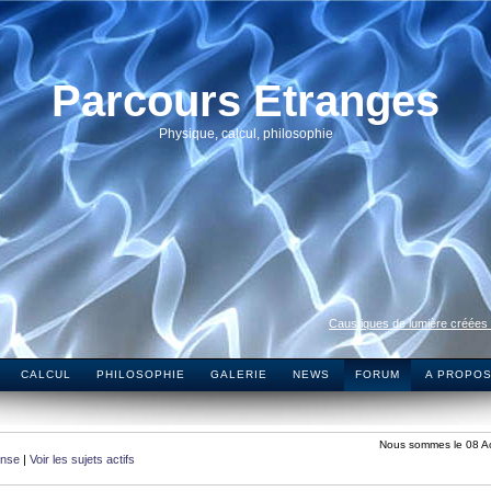
Parcours Etranges
Physique, calcul, philosophie
Caustiques de lumière créées
CALCUL
PHILOSOPHIE
GALERIE
NEWS
FORUM
A PROPO
Nous sommes le 08 A
onse
|
Voir les sujets actifs