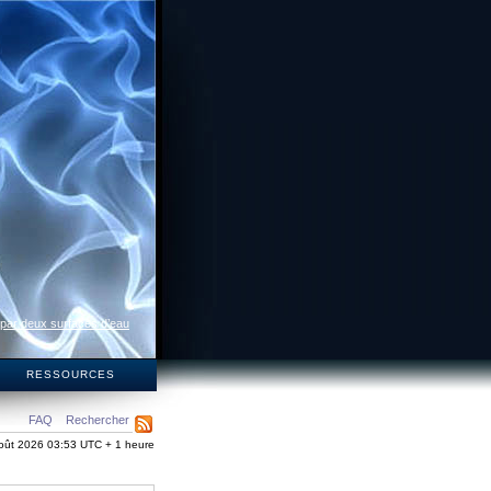
 par deux surfaces d’eau
S
RESSOURCES
FAQ
Rechercher
oût 2026 03:53 UTC + 1 heure