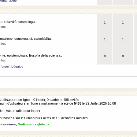
antox
,
Ache
a, relatività, cosmologia..
1
1
ntox
rmazione, complessità, calcolabilità..
1
1
ntox
ente, epistemologia, filosofia della scienza..
0
0
ntox
 forum
|
L’équipe
8
utilisateurs en ligne :: 0 inscrit, 0 caché et 488 invités
m d’utilisateurs en ligne simultanément a été de
5463
le 29 Juillet 2026 16:08
its : Aucun utilisateur inscrit
 basées sur les utilisateurs actifs des 5 dernières minutes
istrateurs
,
Modérateurs globaux