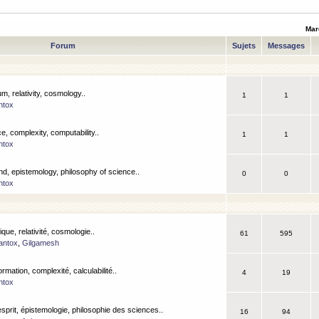
Mar
Forum
Sujets
Messages
m, relativity, cosmology..
1
1
ntox
, complexity, computability..
1
1
ntox
nd, epistemology, philosophy of science..
0
0
ntox
que, relativité, cosmologie..
61
595
antox
,
Gilgamesh
ormation, complexité, calculabilité..
4
19
ntox
esprit, épistemologie, philosophie des sciences..
16
94