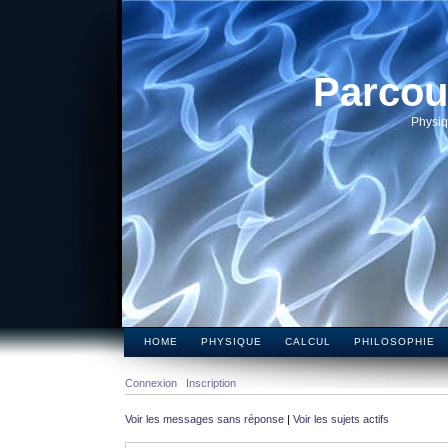
Parcou
Physiq
HOME
PHYSIQUE
CALCUL
PHILOSOPHIE
Connexion
Inscription
Voir les messages sans réponse
|
Voir les sujets actifs