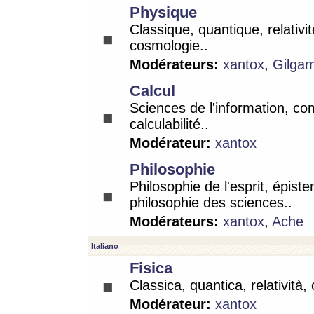
Physique
Classique, quantique, relativit
cosmologie..
Modérateurs:
xantox
,
Gilga
Calcul
Sciences de l'information, co
calculabilité..
Modérateur:
xantox
Philosophie
Philosophie de l'esprit, épist
philosophie des sciences..
Modérateurs:
xantox
,
Ache
Italiano
Fisica
Classica, quantica, relatività,
Modérateur:
xantox