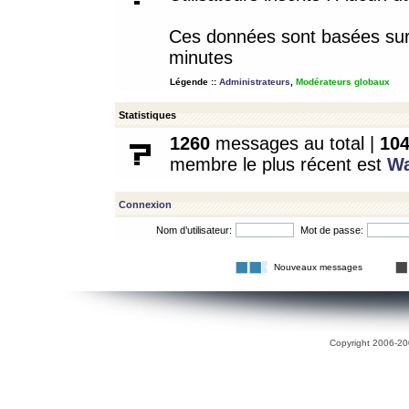
Ces données sont basées sur l
minutes
Légende ::
Administrateurs
,
Modérateurs globaux
Statistiques
1260
messages au total |
10
membre le plus récent est
W
Connexion
Nom d’utilisateur:
Mot de passe:
Nouveaux messages
Copyright 2006-200