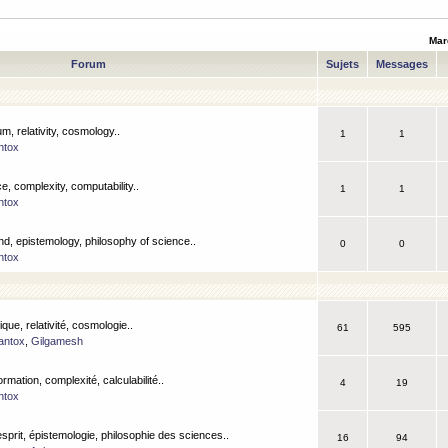
Mar
Forum
Sujets
Messages
m, relativity, cosmology..
1
1
ntox
, complexity, computability..
1
1
ntox
nd, epistemology, philosophy of science..
0
0
ntox
que, relativité, cosmologie..
61
595
antox
,
Gilgamesh
ormation, complexité, calculabilité..
4
19
ntox
esprit, épistemologie, philosophie des sciences..
16
94