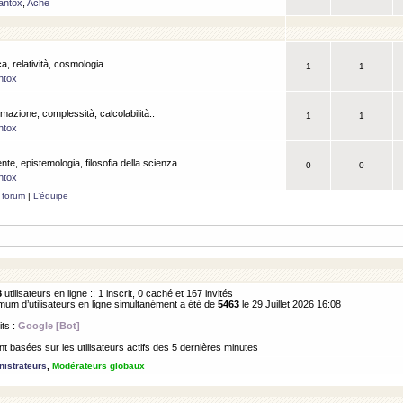
antox
,
Ache
a, relatività, cosmologia..
1
1
ntox
rmazione, complessità, calcolabilità..
1
1
ntox
ente, epistemologia, filosofia della scienza..
0
0
ntox
 forum
|
L’équipe
8
utilisateurs en ligne :: 1 inscrit, 0 caché et 167 invités
m d’utilisateurs en ligne simultanément a été de
5463
le 29 Juillet 2026 16:08
its :
Google [Bot]
 basées sur les utilisateurs actifs des 5 dernières minutes
istrateurs
,
Modérateurs globaux