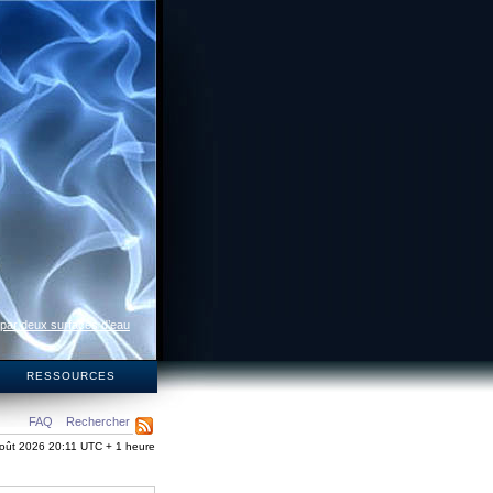
 par deux surfaces d’eau
S
RESSOURCES
FAQ
Rechercher
oût 2026 20:11 UTC + 1 heure