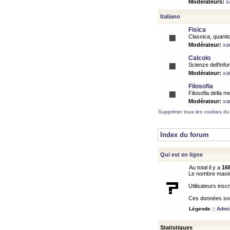
Modérateurs:
x
Italiano
Fisica
Classica, quantic
Modérateur:
xa
Calcolo
Scienze dell'info
Modérateur:
xa
Filosofia
Filosofia della m
Modérateur:
xa
Supprimer tous les cookies du
Index du forum
Qui est en ligne
Au total il y a
16
Le nombre maximu
Utilisateurs inscr
Ces données sont
Légende ::
Admin
Statistiques