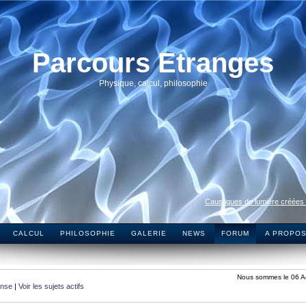
Parcours Etranges
Physique, calcul, philosophie
Caustiques de lumière créées
CALCUL
PHILOSOPHIE
GALERIE
NEWS
FORUM
A PROPO
Nous sommes le 06 A
onse
|
Voir les sujets actifs