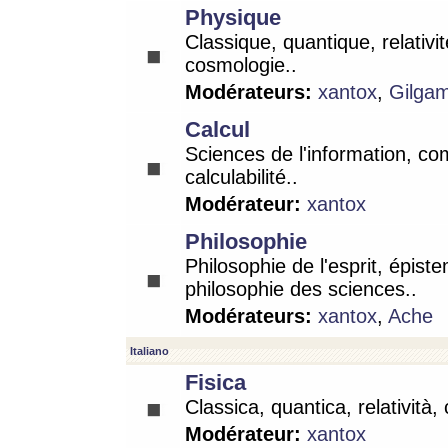
Physique
Classique, quantique, relativit
cosmologie..
Modérateurs:
xantox
,
Gilga
Calcul
Sciences de l'information, co
calculabilité..
Modérateur:
xantox
Philosophie
Philosophie de l'esprit, épist
philosophie des sciences..
Modérateurs:
xantox
,
Ache
Italiano
Fisica
Classica, quantica, relatività,
Modérateur:
xantox