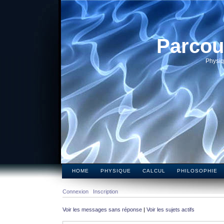
Parcou
Physiq
HOME
PHYSIQUE
CALCUL
PHILOSOPHIE
Connexion
Inscription
Voir les messages sans réponse
|
Voir les sujets actifs