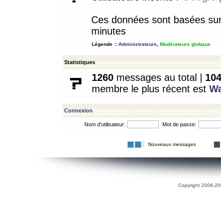
Ces données sont basées sur l
minutes
Légende ::
Administrateurs
,
Modérateurs globaux
Statistiques
1260
messages au total |
10
membre le plus récent est
W
Connexion
Nom d’utilisateur:
Mot de passe:
Nouveaux messages
Copyright 2006-200