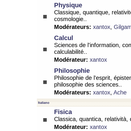
Physique
Classique, quantique, relativit
cosmologie..
Modérateurs:
xantox
,
Gilga
Calcul
Sciences de l'information, co
calculabilité..
Modérateur:
xantox
Philosophie
Philosophie de l'esprit, épist
philosophie des sciences..
Modérateurs:
xantox
,
Ache
Italiano
Fisica
Classica, quantica, relatività,
Modérateur:
xantox