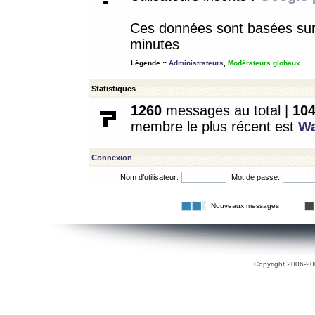
Ces données sont basées sur l
minutes
Légende ::
Administrateurs
,
Modérateurs globaux
Statistiques
1260
messages au total |
10
membre le plus récent est
W
Connexion
Nom d’utilisateur:
Mot de passe:
Nouveaux messages
Copyright 2006-200