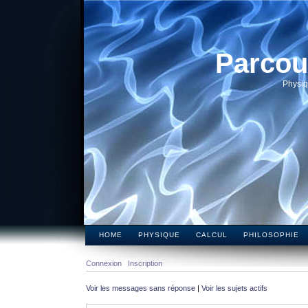
Parcou
Physiq
HOME
PHYSIQUE
CALCUL
PHILOSOPHIE
Connexion
Inscription
Voir les messages sans réponse
|
Voir les sujets actifs