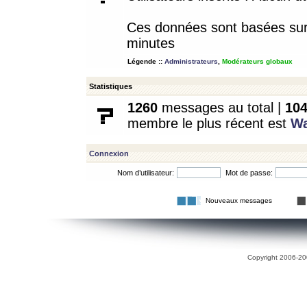
Ces données sont basées sur l
minutes
Légende ::
Administrateurs
,
Modérateurs globaux
Statistiques
1260
messages au total |
10
membre le plus récent est
W
Connexion
Nom d’utilisateur:
Mot de passe:
Nouveaux messages
Copyright 2006-200