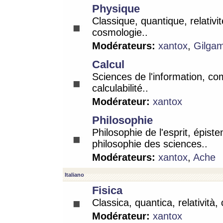
Physique
Classique, quantique, relativit
cosmologie..
Modérateurs:
xantox
,
Gilga
Calcul
Sciences de l'information, co
calculabilité..
Modérateur:
xantox
Philosophie
Philosophie de l'esprit, épist
philosophie des sciences..
Modérateurs:
xantox
,
Ache
Italiano
Fisica
Classica, quantica, relatività,
Modérateur:
xantox