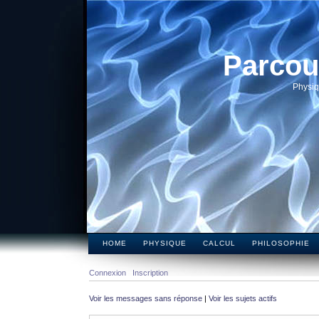
Parcou
Physiq
HOME
PHYSIQUE
CALCUL
PHILOSOPHIE
Connexion
Inscription
Voir les messages sans réponse
|
Voir les sujets actifs