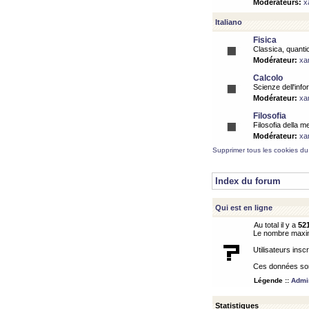
Modérateurs:
x
Italiano
Fisica
Classica, quantic
Modérateur:
xa
Calcolo
Scienze dell'info
Modérateur:
xa
Filosofia
Filosofia della m
Modérateur:
xa
Supprimer tous les cookies du
Index du forum
Qui est en ligne
Au total il y a
52
Le nombre maximu
Utilisateurs inscr
Ces données sont
Légende ::
Admin
Statistiques