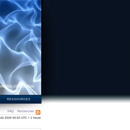
 par deux surfaces d’eau
S
RESSOURCES
FAQ
Rechercher
oût 2026 00:02 UTC + 1 heure