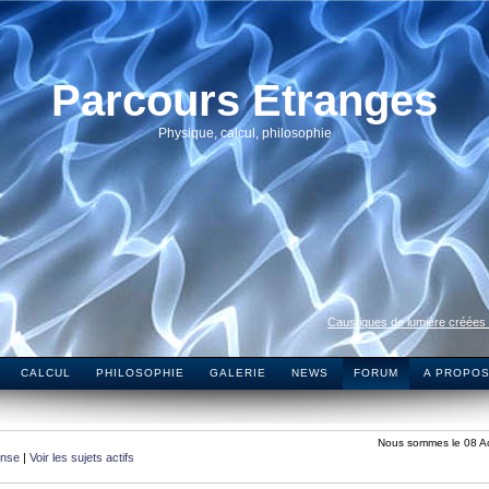
Parcours Etranges
Physique, calcul, philosophie
Caustiques de lumière créées
CALCUL
PHILOSOPHIE
GALERIE
NEWS
FORUM
A PROPO
Nous sommes le 08 A
onse
|
Voir les sujets actifs