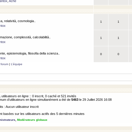
antox
,
Ache
a, relatività, cosmologia..
1
1
ntox
rmazione, complessità, calcolabilità..
1
1
ntox
ente, epistemologia, filosofia della scienza..
0
0
ntox
 forum
|
L’équipe
1
utilisateurs en ligne :: 0 inscrit, 0 caché et 521 invités
m d’utilisateurs en ligne simultanément a été de
5463
le 29 Juillet 2026 16:08
its : Aucun utilisateur inscrit
 basées sur les utilisateurs actifs des 5 dernières minutes
istrateurs
,
Modérateurs globaux