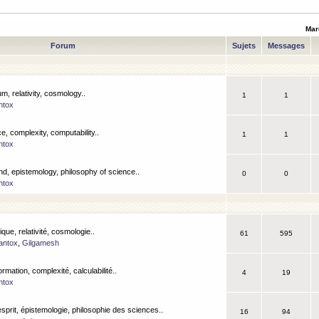
Mar
Forum
Sujets
Messages
m, relativity, cosmology..
1
1
ntox
, complexity, computability..
1
1
ntox
nd, epistemology, philosophy of science..
0
0
ntox
que, relativité, cosmologie..
61
595
antox
,
Gilgamesh
ormation, complexité, calculabilité..
4
19
ntox
esprit, épistemologie, philosophie des sciences..
16
94