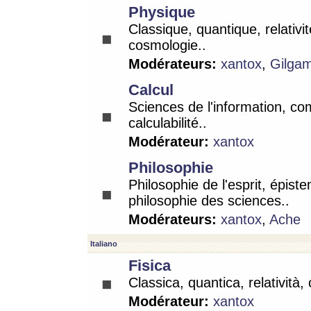
Physique
Classique, quantique, relativit
cosmologie..
Modérateurs:
xantox
,
Gilga
Calcul
Sciences de l'information, co
calculabilité..
Modérateur:
xantox
Philosophie
Philosophie de l'esprit, épist
philosophie des sciences..
Modérateurs:
xantox
,
Ache
Italiano
Fisica
Classica, quantica, relatività,
Modérateur:
xantox