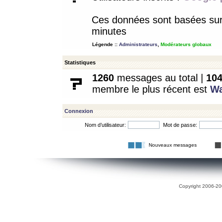
Ces données sont basées sur l
minutes
Légende ::
Administrateurs
,
Modérateurs globaux
Statistiques
1260
messages au total |
10
membre le plus récent est
W
Connexion
Nom d’utilisateur:
Mot de passe:
Nouveaux messages
Copyright 2006-200