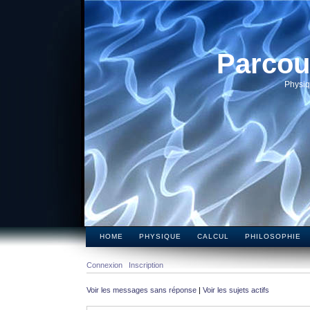
Parcou
Physiq
HOME
PHYSIQUE
CALCUL
PHILOSOPHIE
Connexion
Inscription
Voir les messages sans réponse
|
Voir les sujets actifs