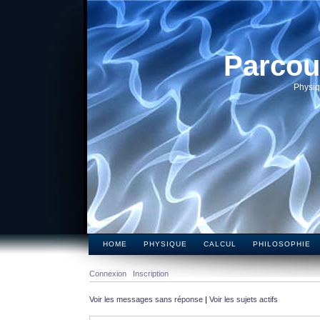
Parcou
Physiq
HOME
PHYSIQUE
CALCUL
PHILOSOPHIE
Connexion
Inscription
Voir les messages sans réponse
|
Voir les sujets actifs