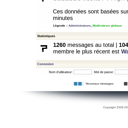
Ces données sont basées sur l
minutes
Légende ::
Administrateurs
,
Modérateurs globaux
Statistiques
1260
messages au total |
10
membre le plus récent est
W
Connexion
Nom d’utilisateur:
Mot de passe:
Nouveaux messages
Copyright 2006-200