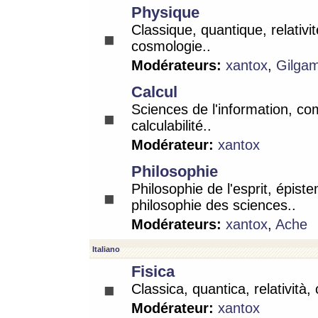
Physique
Classique, quantique, relativit
cosmologie..
Modérateurs:
xantox
,
Gilga
Calcul
Sciences de l'information, co
calculabilité..
Modérateur:
xantox
Philosophie
Philosophie de l'esprit, épist
philosophie des sciences..
Modérateurs:
xantox
,
Ache
Italiano
Fisica
Classica, quantica, relatività,
Modérateur:
xantox