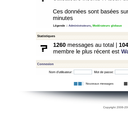
Ces données sont basées sur l
minutes
Légende ::
Administrateurs
,
Modérateurs globaux
Statistiques
1260
messages au total |
10
membre le plus récent est
W
Connexion
Nom d’utilisateur:
Mot de passe:
Nouveaux messages
Copyright 2006-200