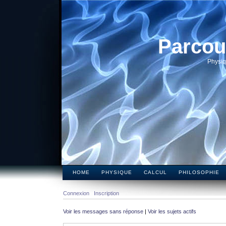
Parcou
Physiq
HOME
PHYSIQUE
CALCUL
PHILOSOPHIE
Connexion
Inscription
Voir les messages sans réponse
|
Voir les sujets actifs