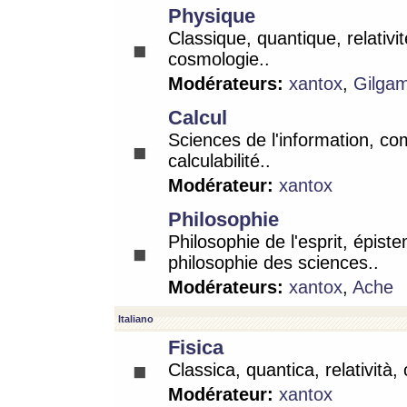
Physique
Classique, quantique, relativit
cosmologie..
Modérateurs:
xantox
,
Gilga
Calcul
Sciences de l'information, co
calculabilité..
Modérateur:
xantox
Philosophie
Philosophie de l'esprit, épist
philosophie des sciences..
Modérateurs:
xantox
,
Ache
Italiano
Fisica
Classica, quantica, relatività,
Modérateur:
xantox