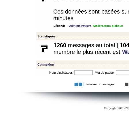
Ces données sont basées sur l
minutes
Légende ::
Administrateurs
,
Modérateurs globaux
Statistiques
1260
messages au total |
10
membre le plus récent est
W
Connexion
Nom d’utilisateur:
Mot de passe:
Nouveaux messages
Copyright 2006-200