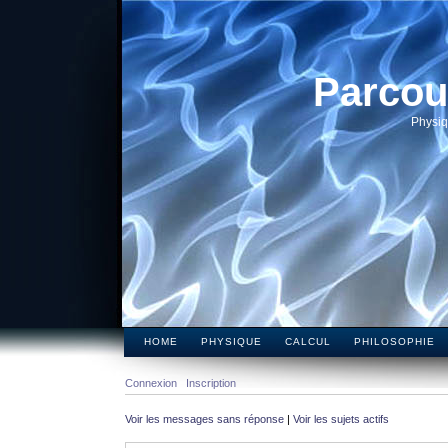
Parcou
Physiq
HOME
PHYSIQUE
CALCUL
PHILOSOPHIE
Connexion
Inscription
Voir les messages sans réponse
|
Voir les sujets actifs