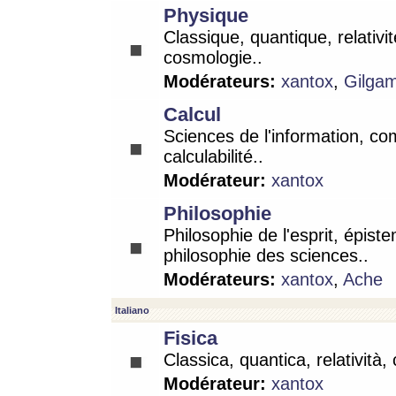
Physique
Classique, quantique, relativit
cosmologie..
Modérateurs:
xantox
,
Gilga
Calcul
Sciences de l'information, co
calculabilité..
Modérateur:
xantox
Philosophie
Philosophie de l'esprit, épist
philosophie des sciences..
Modérateurs:
xantox
,
Ache
Italiano
Fisica
Classica, quantica, relatività,
Modérateur:
xantox