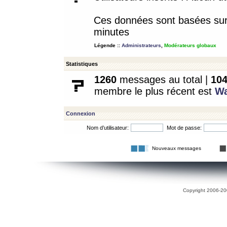
Ces données sont basées sur l
minutes
Légende ::
Administrateurs
,
Modérateurs globaux
Statistiques
1260
messages au total |
10
membre le plus récent est
W
Connexion
Nom d’utilisateur:
Mot de passe:
Nouveaux messages
Copyright 2006-200