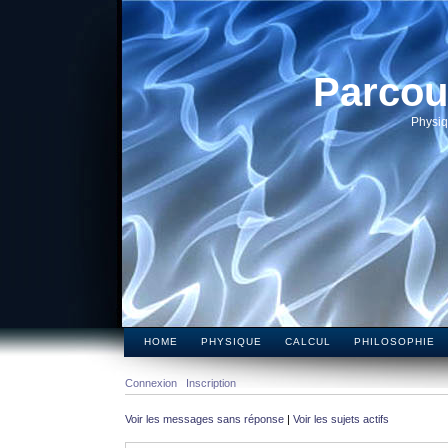
Parcou
Physiq
HOME
PHYSIQUE
CALCUL
PHILOSOPHIE
Connexion
Inscription
Voir les messages sans réponse
|
Voir les sujets actifs