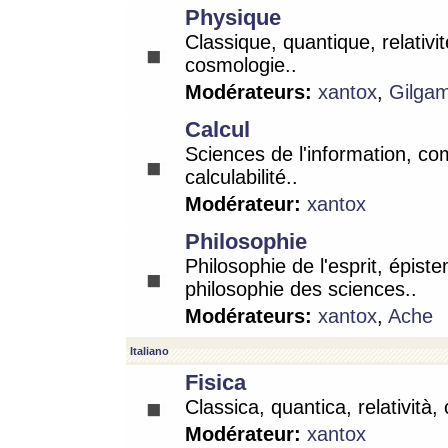
Physique
Classique, quantique, relativit
cosmologie..
Modérateurs:
xantox
,
Gilga
Calcul
Sciences de l'information, co
calculabilité..
Modérateur:
xantox
Philosophie
Philosophie de l'esprit, épist
philosophie des sciences..
Modérateurs:
xantox
,
Ache
Italiano
Fisica
Classica, quantica, relatività,
Modérateur:
xantox