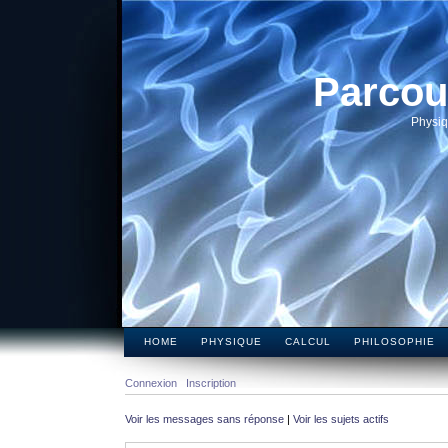
Parcou
Physiq
HOME
PHYSIQUE
CALCUL
PHILOSOPHIE
Connexion
Inscription
Voir les messages sans réponse
|
Voir les sujets actifs