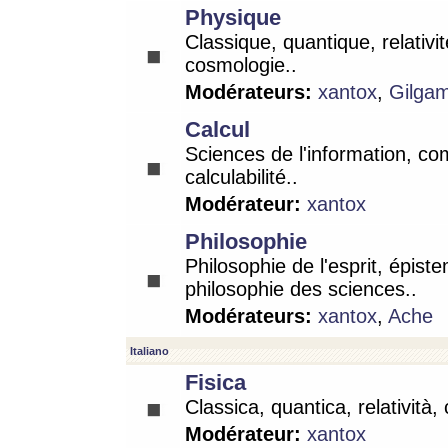
Physique
Classique, quantique, relativit
cosmologie..
Modérateurs:
xantox
,
Gilga
Calcul
Sciences de l'information, co
calculabilité..
Modérateur:
xantox
Philosophie
Philosophie de l'esprit, épist
philosophie des sciences..
Modérateurs:
xantox
,
Ache
Italiano
Fisica
Classica, quantica, relatività,
Modérateur:
xantox