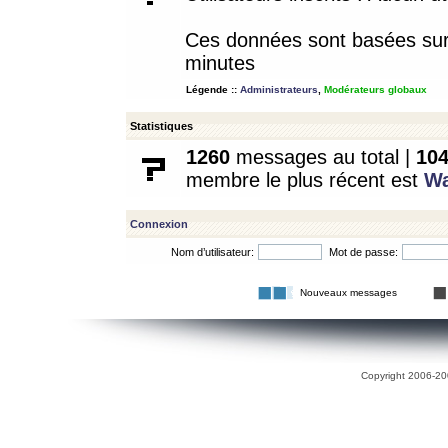
Ces données sont basées sur l
minutes
Légende ::
Administrateurs
,
Modérateurs globaux
Statistiques
1260
messages au total |
10
membre le plus récent est
W
Connexion
Nom d’utilisateur:
Mot de passe:
Nouveaux messages
Copyright 2006-200