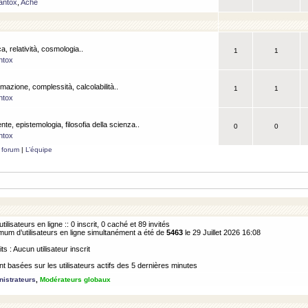
antox
,
Ache
a, relatività, cosmologia..
1
1
ntox
rmazione, complessità, calcolabilità..
1
1
ntox
ente, epistemologia, filosofia della scienza..
0
0
ntox
 forum
|
L’équipe
utilisateurs en ligne :: 0 inscrit, 0 caché et 89 invités
m d’utilisateurs en ligne simultanément a été de
5463
le 29 Juillet 2026 16:08
its : Aucun utilisateur inscrit
 basées sur les utilisateurs actifs des 5 dernières minutes
istrateurs
,
Modérateurs globaux