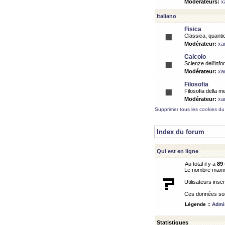
Modérateurs:
x
Italiano
Fisica
Classica, quantic
Modérateur:
xa
Calcolo
Scienze dell'info
Modérateur:
xa
Filosofia
Filosofia della m
Modérateur:
xa
Supprimer tous les cookies du
Index du forum
Qui est en ligne
Au total il y a
89
Le nombre maximu
Utilisateurs inscr
Ces données sont
Légende ::
Admin
Statistiques