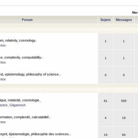
Mar
Forum
Sujets
Messages
m, relativity, cosmology..
1
1
ntox
, complexity, computability..
1
1
ntox
nd, epistemology, philosophy of science..
0
0
ntox
que, relativité, cosmologie..
61
595
antox
,
Gilgamesh
ormation, complexité, calculabilité..
4
19
ntox
esprit, épistemologie, philosophie des sciences..
16
94