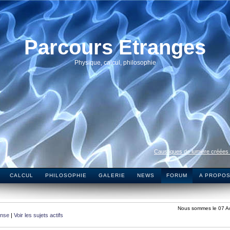
Parcours Etranges
Physique, calcul, philosophie
Caustiques de lumière créées
CALCUL
PHILOSOPHIE
GALERIE
NEWS
FORUM
A PROPO
Nous sommes le 07 A
onse
|
Voir les sujets actifs