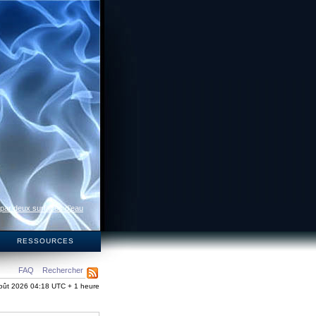
 par deux surfaces d’eau
S
RESSOURCES
FAQ
Rechercher
oût 2026 04:18 UTC + 1 heure