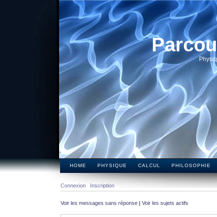
Parcou
Physiq
HOME
PHYSIQUE
CALCUL
PHILOSOPHIE
Connexion
Inscription
Voir les messages sans réponse
|
Voir les sujets actifs