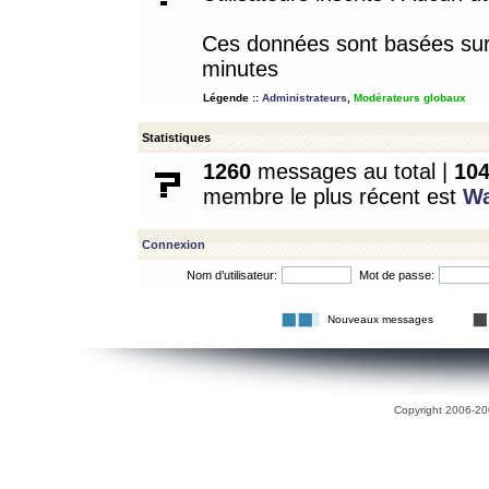
Ces données sont basées sur l
minutes
Légende ::
Administrateurs
,
Modérateurs globaux
Statistiques
1260
messages au total |
10
membre le plus récent est
W
Connexion
Nom d’utilisateur:
Mot de passe:
Nouveaux messages
Copyright 2006-200