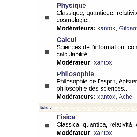
Physique
Classique, quantique, relativit
cosmologie..
Modérateurs:
xantox
,
Gilga
Calcul
Sciences de l'information, co
calculabilité..
Modérateur:
xantox
Philosophie
Philosophie de l'esprit, épist
philosophie des sciences..
Modérateurs:
xantox
,
Ache
Italiano
Fisica
Classica, quantica, relatività,
Modérateur:
xantox