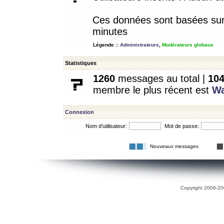
Ces données sont basées sur l
minutes
Légende ::
Administrateurs
,
Modérateurs globaux
Statistiques
1260
messages au total |
10
membre le plus récent est
W
Connexion
Nom d’utilisateur:
Mot de passe:
Nouveaux messages
Copyright 2006-200