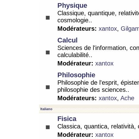
Physique
Classique, quantique, relativit
cosmologie..
Modérateurs:
xantox
,
Gilga
Calcul
Sciences de l'information, co
calculabilité..
Modérateur:
xantox
Philosophie
Philosophie de l'esprit, épist
philosophie des sciences..
Modérateurs:
xantox
,
Ache
Italiano
Fisica
Classica, quantica, relatività,
Modérateur:
xantox