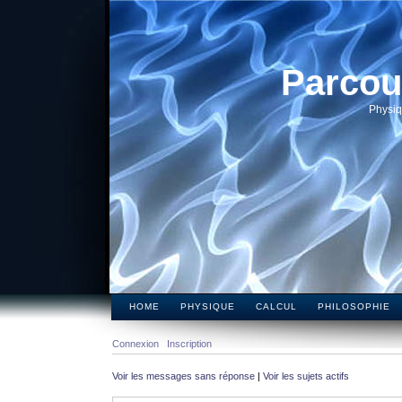
Parcou
Physiq
HOME
PHYSIQUE
CALCUL
PHILOSOPHIE
Connexion
Inscription
Voir les messages sans réponse
|
Voir les sujets actifs