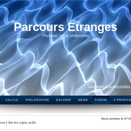
Parcours Etranges
Physique, calcul, philosophie
Caustiques de lumière créées
CALCUL
PHILOSOPHIE
GALERIE
NEWS
FORUM
A PROPO
Nous sommes le 07 A
onse
|
Voir les sujets actifs