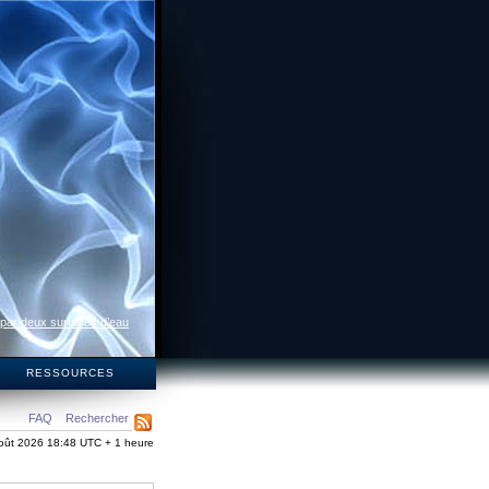
 par deux surfaces d’eau
S
RESSOURCES
FAQ
Rechercher
oût 2026 18:48 UTC + 1 heure