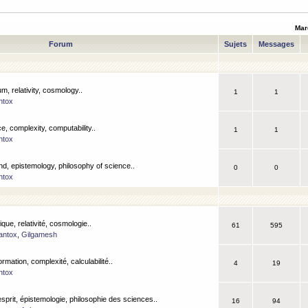
Mar
Forum
Sujets
Messages
m, relativity, cosmology..
1
1
ntox
, complexity, computability..
1
1
ntox
nd, epistemology, philosophy of science..
0
0
ntox
que, relativité, cosmologie..
61
595
antox
,
Gilgamesh
ormation, complexité, calculabilité..
4
19
ntox
esprit, épistemologie, philosophie des sciences..
16
94