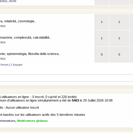
antox
,
Ache
a, relatività, cosmologia..
1
1
ntox
rmazione, complessità, calcolabilità..
1
1
ntox
ente, epistemologia, filosofia della scienza..
0
0
ntox
 forum
|
L’équipe
6
utilisateurs en ligne :: 0 inscrit, 0 caché et 226 invités
m d’utilisateurs en ligne simultanément a été de
5463
le 29 Juillet 2026 16:08
its : Aucun utilisateur inscrit
 basées sur les utilisateurs actifs des 5 dernières minutes
istrateurs
,
Modérateurs globaux