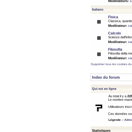
Modérateurs:
x
Italiano
Fisica
Classica, quantic
Modérateur:
xa
Calcolo
Scienze dell'info
Modérateur:
xa
Filosofia
Filosofia della m
Modérateur:
xa
Supprimer tous les cookies du
Index du forum
Qui est en ligne
Au total il y a
22
Le nombre maximu
Utilisateurs inscr
Ces données sont
Légende ::
Admin
Statistiques