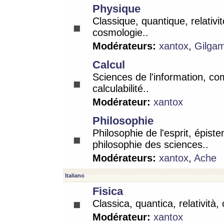
Physique
Classique, quantique, relativit
cosmologie..
Modérateurs:
xantox
,
Gilga
Calcul
Sciences de l'information, co
calculabilité..
Modérateur:
xantox
Philosophie
Philosophie de l'esprit, épist
philosophie des sciences..
Modérateurs:
xantox
,
Ache
Italiano
Fisica
Classica, quantica, relatività,
Modérateur:
xantox