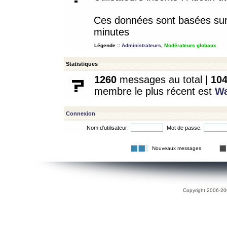
Ces données sont basées sur l
minutes
Légende ::
Administrateurs
,
Modérateurs globaux
Statistiques
1260
messages au total |
10
membre le plus récent est
W
Connexion
Nom d’utilisateur:
Mot de passe:
Nouveaux messages
Copyright 2006-200