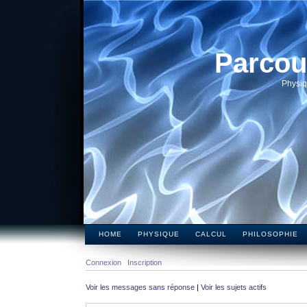
Parcou
Physiq
HOME
PHYSIQUE
CALCUL
PHILOSOPHIE
Connexion
Inscription
Voir les messages sans réponse
|
Voir les sujets actifs