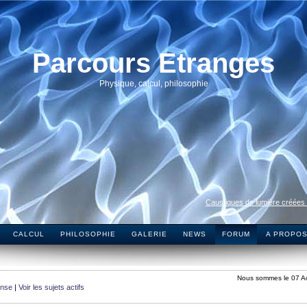
Parcours Etranges
Physique, calcul, philosophie
Caustiques de lumière créées
CALCUL
PHILOSOPHIE
GALERIE
NEWS
FORUM
A PROPO
Nous sommes le 07 A
onse
|
Voir les sujets actifs