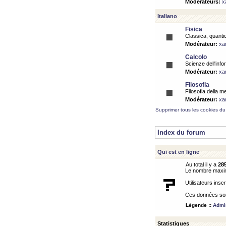
Modérateurs:
x
Italiano
Fisica
Classica, quantic
Modérateur:
xa
Calcolo
Scienze dell'info
Modérateur:
xa
Filosofia
Filosofia della m
Modérateur:
xa
Supprimer tous les cookies du
Index du forum
Qui est en ligne
Au total il y a
28
Le nombre maximu
Utilisateurs inscr
Ces données sont
Légende ::
Admin
Statistiques