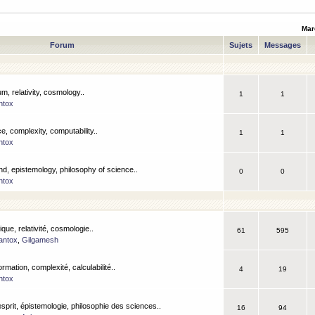
Mar
Forum
Sujets
Messages
m, relativity, cosmology..
1
1
ntox
, complexity, computability..
1
1
ntox
nd, epistemology, philosophy of science..
0
0
ntox
que, relativité, cosmologie..
61
595
antox
,
Gilgamesh
ormation, complexité, calculabilité..
4
19
ntox
esprit, épistemologie, philosophie des sciences..
16
94