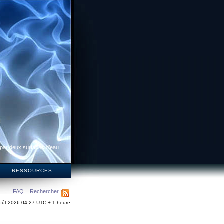
 par deux surfaces d’eau
S
RESSOURCES
FAQ
Rechercher
oût 2026 04:27 UTC + 1 heure