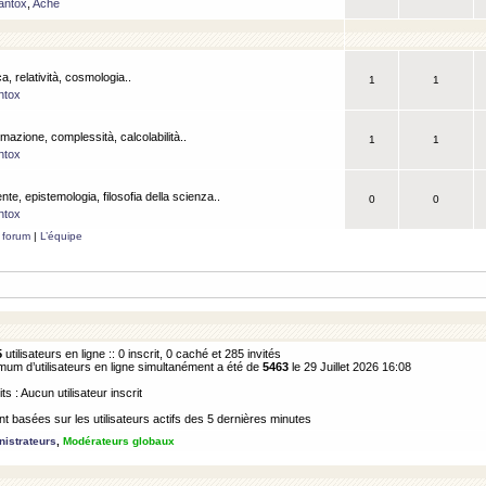
antox
,
Ache
a, relatività, cosmologia..
1
1
ntox
rmazione, complessità, calcolabilità..
1
1
ntox
ente, epistemologia, filosofia della scienza..
0
0
ntox
 forum
|
L’équipe
5
utilisateurs en ligne :: 0 inscrit, 0 caché et 285 invités
m d’utilisateurs en ligne simultanément a été de
5463
le 29 Juillet 2026 16:08
its : Aucun utilisateur inscrit
 basées sur les utilisateurs actifs des 5 dernières minutes
istrateurs
,
Modérateurs globaux