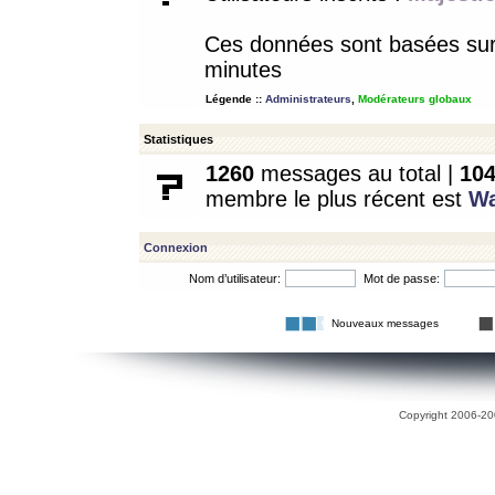
Ces données sont basées sur l
minutes
Légende ::
Administrateurs
,
Modérateurs globaux
Statistiques
1260
messages au total |
10
membre le plus récent est
W
Connexion
Nom d’utilisateur:
Mot de passe:
Nouveaux messages
Copyright 2006-200