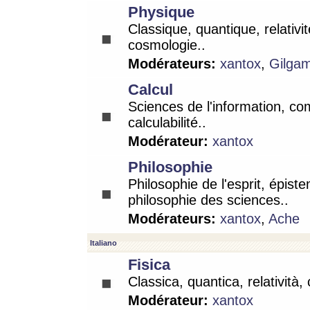
Physique
Classique, quantique, relativit
cosmologie..
Modérateurs:
xantox
,
Gilga
Calcul
Sciences de l'information, co
calculabilité..
Modérateur:
xantox
Philosophie
Philosophie de l'esprit, épist
philosophie des sciences..
Modérateurs:
xantox
,
Ache
Italiano
Fisica
Classica, quantica, relatività,
Modérateur:
xantox