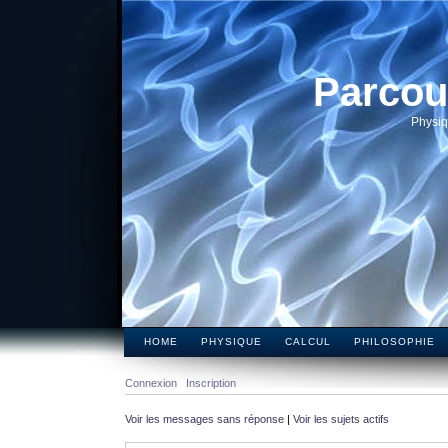
Parcou
Physiq
HOME
PHYSIQUE
CALCUL
PHILOSOPHIE
Connexion
Inscription
Voir les messages sans réponse
|
Voir les sujets actifs