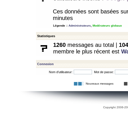
Ces données sont basées sur l
minutes
Légende ::
Administrateurs
,
Modérateurs globaux
Statistiques
1260
messages au total |
10
membre le plus récent est
W
Connexion
Nom d’utilisateur:
Mot de passe:
Nouveaux messages
Copyright 2006-200