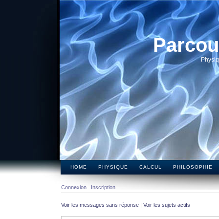
Parcou
Physiq
HOME
PHYSIQUE
CALCUL
PHILOSOPHIE
Connexion
Inscription
Voir les messages sans réponse
|
Voir les sujets actifs