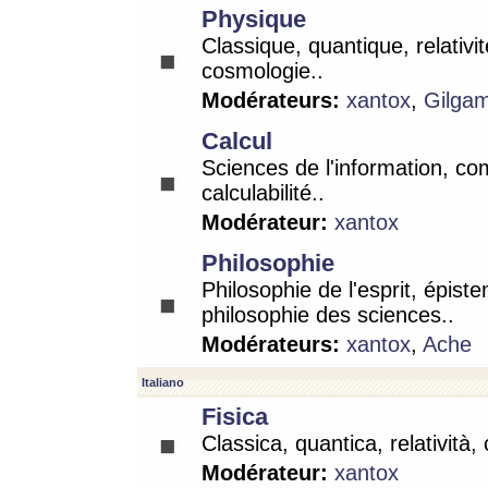
Physique
Classique, quantique, relativit
cosmologie..
Modérateurs:
xantox
,
Gilga
Calcul
Sciences de l'information, co
calculabilité..
Modérateur:
xantox
Philosophie
Philosophie de l'esprit, épist
philosophie des sciences..
Modérateurs:
xantox
,
Ache
Italiano
Fisica
Classica, quantica, relatività,
Modérateur:
xantox