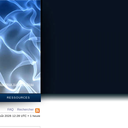
 par deux surfaces d’eau
S
RESSOURCES
FAQ
Rechercher
oût 2026 12:28 UTC + 1 heure