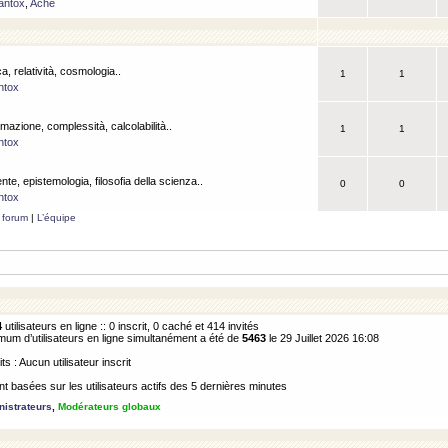
antox
,
Ache
a, relatività, cosmologia..
1
1
ntox
rmazione, complessità, calcolabilità..
1
1
ntox
ente, epistemologia, filosofia della scienza..
0
0
ntox
 forum
|
L’équipe
4
utilisateurs en ligne :: 0 inscrit, 0 caché et 414 invités
m d’utilisateurs en ligne simultanément a été de
5463
le 29 Juillet 2026 16:08
its : Aucun utilisateur inscrit
 basées sur les utilisateurs actifs des 5 dernières minutes
istrateurs
,
Modérateurs globaux