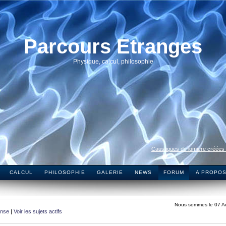
Parcours Etranges
Physique, calcul, philosophie
Caustiques de lumière créées
CALCUL
PHILOSOPHIE
GALERIE
NEWS
FORUM
A PROPO
Nous sommes le 07 A
onse
|
Voir les sujets actifs