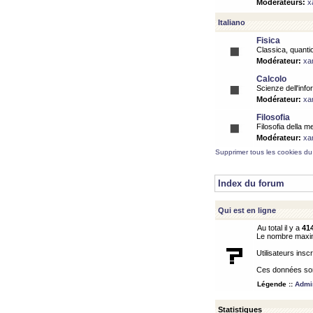
Modérateurs:
x
Italiano
Fisica
Classica, quantic
Modérateur:
xa
Calcolo
Scienze dell'info
Modérateur:
xa
Filosofia
Filosofia della m
Modérateur:
xa
Supprimer tous les cookies du
Index du forum
Qui est en ligne
Au total il y a
41
Le nombre maximu
Utilisateurs inscr
Ces données sont
Légende ::
Admin
Statistiques