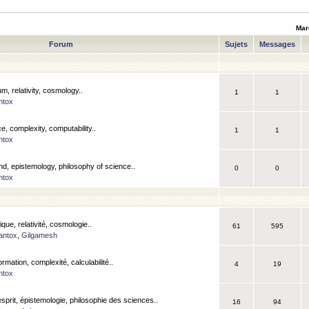
Mar
Forum
Sujets
Messages
m, relativity, cosmology..
1
1
ntox
, complexity, computability..
1
1
ntox
nd, epistemology, philosophy of science..
0
0
ntox
que, relativité, cosmologie..
61
595
antox
,
Gilgamesh
ormation, complexité, calculabilité..
4
19
ntox
esprit, épistemologie, philosophie des sciences..
16
94