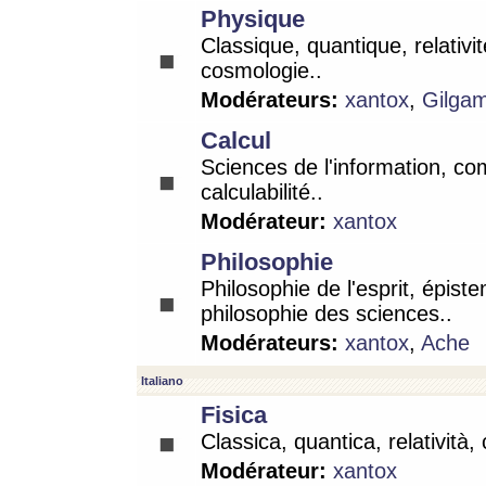
Physique
Classique, quantique, relativit
cosmologie..
Modérateurs:
xantox
,
Gilga
Calcul
Sciences de l'information, co
calculabilité..
Modérateur:
xantox
Philosophie
Philosophie de l'esprit, épist
philosophie des sciences..
Modérateurs:
xantox
,
Ache
Italiano
Fisica
Classica, quantica, relatività,
Modérateur:
xantox