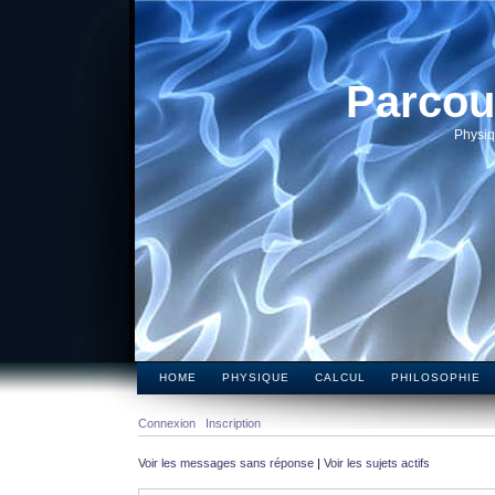
Parcou
Physiq
HOME
PHYSIQUE
CALCUL
PHILOSOPHIE
Connexion
Inscription
Voir les messages sans réponse
|
Voir les sujets actifs