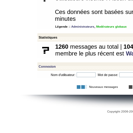
Ces données sont basées sur l
minutes
Légende ::
Administrateurs
,
Modérateurs globaux
Statistiques
1260
messages au total |
10
membre le plus récent est
W
Connexion
Nom d’utilisateur:
Mot de passe:
Nouveaux messages
Copyright 2006-200