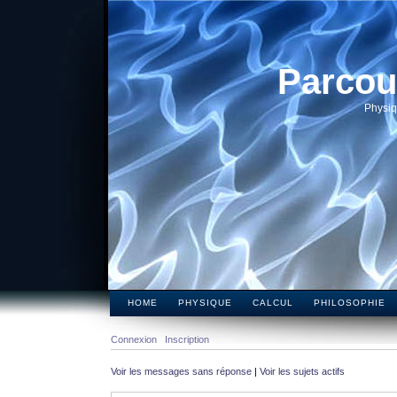
Parcou
Physiq
HOME
PHYSIQUE
CALCUL
PHILOSOPHIE
Connexion
Inscription
Voir les messages sans réponse
|
Voir les sujets actifs