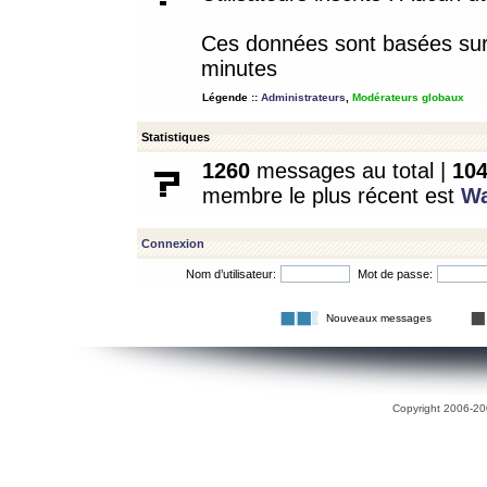
Ces données sont basées sur l
minutes
Légende ::
Administrateurs
,
Modérateurs globaux
Statistiques
1260
messages au total |
10
membre le plus récent est
W
Connexion
Nom d’utilisateur:
Mot de passe:
Nouveaux messages
Copyright 2006-200