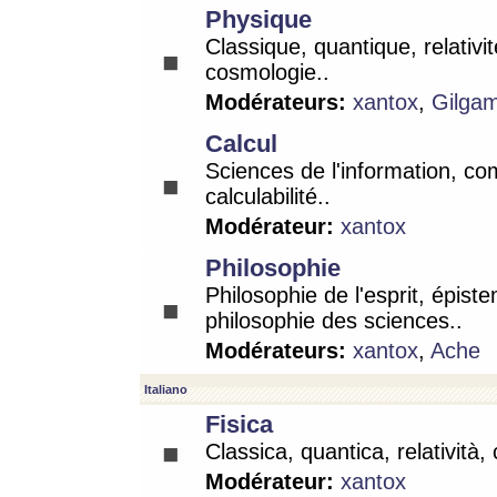
Physique
Classique, quantique, relativit
cosmologie..
Modérateurs:
xantox
,
Gilga
Calcul
Sciences de l'information, co
calculabilité..
Modérateur:
xantox
Philosophie
Philosophie de l'esprit, épist
philosophie des sciences..
Modérateurs:
xantox
,
Ache
Italiano
Fisica
Classica, quantica, relatività,
Modérateur:
xantox