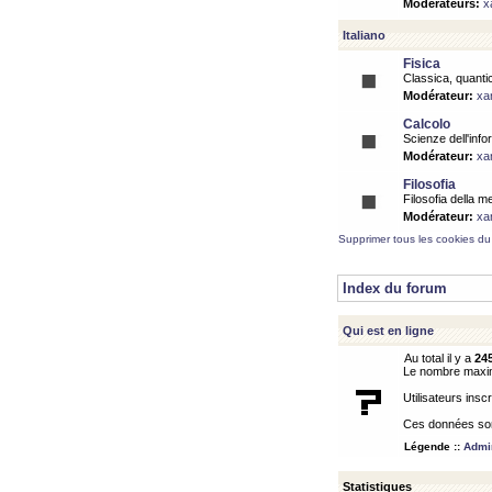
Modérateurs:
x
Italiano
Fisica
Classica, quantic
Modérateur:
xa
Calcolo
Scienze dell'info
Modérateur:
xa
Filosofia
Filosofia della m
Modérateur:
xa
Supprimer tous les cookies du
Index du forum
Qui est en ligne
Au total il y a
24
Le nombre maximu
Utilisateurs inscr
Ces données sont
Légende ::
Admin
Statistiques