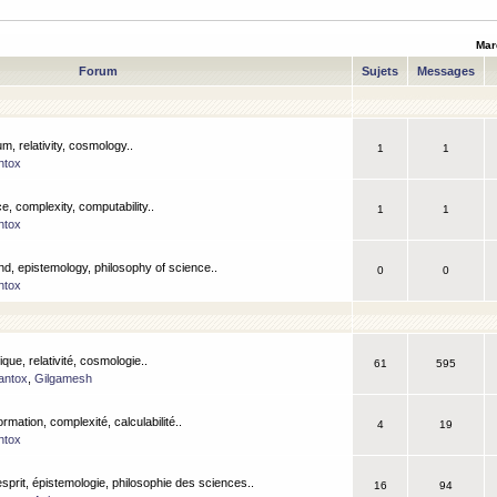
Mar
Forum
Sujets
Messages
m, relativity, cosmology..
1
1
ntox
, complexity, computability..
1
1
ntox
nd, epistemology, philosophy of science..
0
0
ntox
que, relativité, cosmologie..
61
595
antox
,
Gilgamesh
ormation, complexité, calculabilité..
4
19
ntox
esprit, épistemologie, philosophie des sciences..
16
94