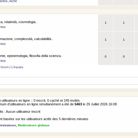
antox
,
Ache
a, relatività, cosmologia..
1
1
ntox
rmazione, complessità, calcolabilità..
1
1
ntox
ente, epistemologia, filosofia della scienza..
0
0
ntox
 forum
|
L’équipe
5
utilisateurs en ligne :: 0 inscrit, 0 caché et 245 invités
m d’utilisateurs en ligne simultanément a été de
5463
le 29 Juillet 2026 16:08
its : Aucun utilisateur inscrit
 basées sur les utilisateurs actifs des 5 dernières minutes
istrateurs
,
Modérateurs globaux