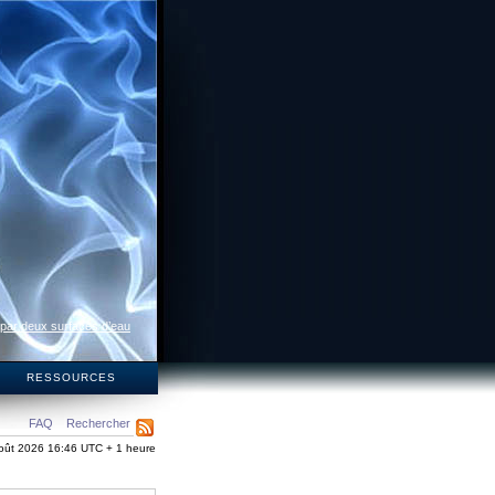
 par deux surfaces d’eau
S
RESSOURCES
FAQ
Rechercher
oût 2026 16:46 UTC + 1 heure