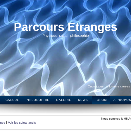
Parcours Etranges
Physique, calcul, philosophie
Caustiques de lumière créées
CALCUL
PHILOSOPHIE
GALERIE
NEWS
FORUM
A PROPO
Nous sommes le 08 A
onse
|
Voir les sujets actifs