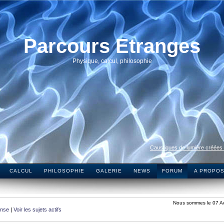
Parcours Etranges
Physique, calcul, philosophie
Caustiques de lumière créées
CALCUL
PHILOSOPHIE
GALERIE
NEWS
FORUM
A PROPO
Nous sommes le 07 A
onse
|
Voir les sujets actifs