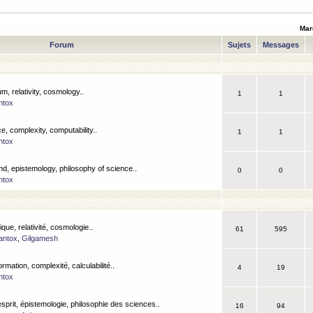
Mar
Forum
Sujets
Messages
m, relativity, cosmology..
1
1
ntox
, complexity, computability..
1
1
ntox
nd, epistemology, philosophy of science..
0
0
ntox
que, relativité, cosmologie..
61
595
antox
,
Gilgamesh
ormation, complexité, calculabilité..
4
19
ntox
esprit, épistemologie, philosophie des sciences..
16
94