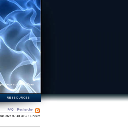
 par deux surfaces d’eau
S
RESSOURCES
FAQ
Rechercher
oût 2026 07:48 UTC + 1 heure