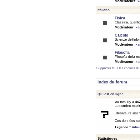
Modérateurs:
x
Italiano
Fisica
Classica, quantic
Modérateur:
xa
Calcolo
Scienze dell'info
Modérateur:
xa
Filosofia
Filosofia della m
Modérateur:
xa
Supprimer tous les cookies du
Index du forum
Qui est en ligne
Au total il y a
44
Le nombre maximu
Utilisateurs inscr
Ces données sont
Légende ::
Admin
Statistiques