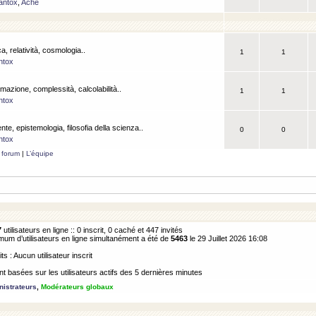
antox
,
Ache
a, relatività, cosmologia..
1
1
ntox
rmazione, complessità, calcolabilità..
1
1
ntox
ente, epistemologia, filosofia della scienza..
0
0
ntox
 forum
|
L’équipe
7
utilisateurs en ligne :: 0 inscrit, 0 caché et 447 invités
m d’utilisateurs en ligne simultanément a été de
5463
le 29 Juillet 2026 16:08
its : Aucun utilisateur inscrit
 basées sur les utilisateurs actifs des 5 dernières minutes
istrateurs
,
Modérateurs globaux