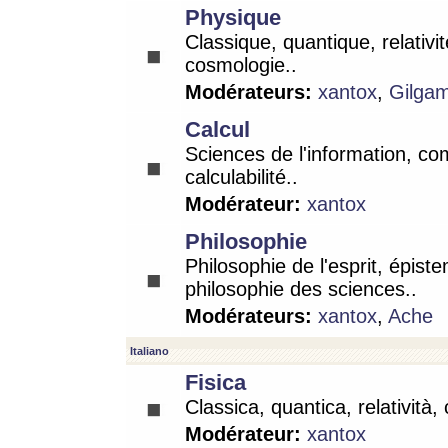
Physique
Classique, quantique, relativit
cosmologie..
Modérateurs:
xantox
,
Gilga
Calcul
Sciences de l'information, co
calculabilité..
Modérateur:
xantox
Philosophie
Philosophie de l'esprit, épist
philosophie des sciences..
Modérateurs:
xantox
,
Ache
Italiano
Fisica
Classica, quantica, relatività,
Modérateur:
xantox