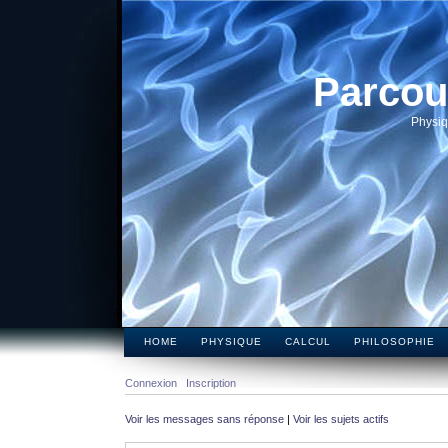
Parcou
Physiq
HOME
PHYSIQUE
CALCUL
PHILOSOPHIE
Connexion
Inscription
Voir les messages sans réponse
|
Voir les sujets actifs