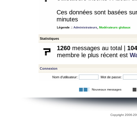
Ces données sont basées sur l
minutes
Légende ::
Administrateurs
,
Modérateurs globaux
Statistiques
1260
messages au total |
10
membre le plus récent est
W
Connexion
Nom d’utilisateur:
Mot de passe:
Nouveaux messages
Copyright 2006-200